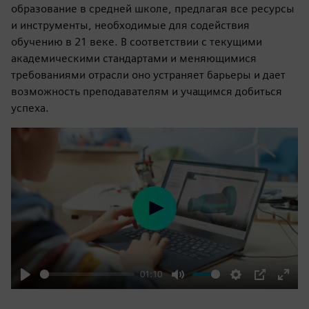
образование в средней школе, предлагая все ресурсы
и инструменты, необходимые для содействия
обучению в 21 веке. В соответствии с текущими
академическими стандартами и меняющимися
требованиями отрасли оно устраняет барьеры и дает
возможность преподавателям и учащимся добиться
успеха.
Play
01:10
Play
Mute
Settings
PIP
Enter
fulls