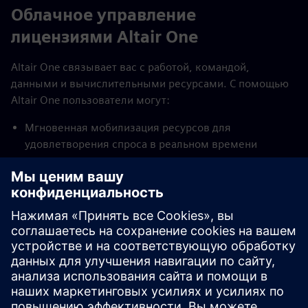
Облачное управление
лицензиями Altair One
Altair One связывает вас с работой, командой,
данными и вычислительными ресурсами. С помощью
Altair One пользователи могут:
Мгновенная мобилизация ресурсов для
удовлетворения спроса в реальном времени
Сократите время выхода на рынок
Легко масштабируйте и платите только за то, что
необходимо
Доступ к управляемым данным всегда в один клик
Доверьте интеграцию нам, чтобы пользователям не
приходилось быть экспертами по облачным
технологиям на каждой платформе