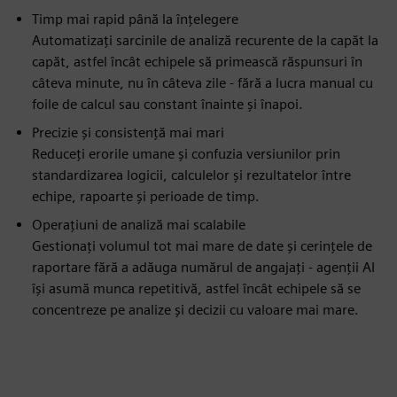
Timp mai rapid până la înțelegere
Automatizați sarcinile de analiză recurente de la capăt la
capăt, astfel încât echipele să primească răspunsuri în
câteva minute, nu în câteva zile - fără a lucra manual cu
foile de calcul sau constant înainte și înapoi.
Precizie și consistență mai mari
Reduceți erorile umane și confuzia versiunilor prin
standardizarea logicii, calculelor și rezultatelor între
echipe, rapoarte și perioade de timp.
Operațiuni de analiză mai scalabile
Gestionați volumul tot mai mare de date și cerințele de
raportare fără a adăuga numărul de angajați - agenții AI
își asumă munca repetitivă, astfel încât echipele să se
concentreze pe analize și decizii cu valoare mai mare.