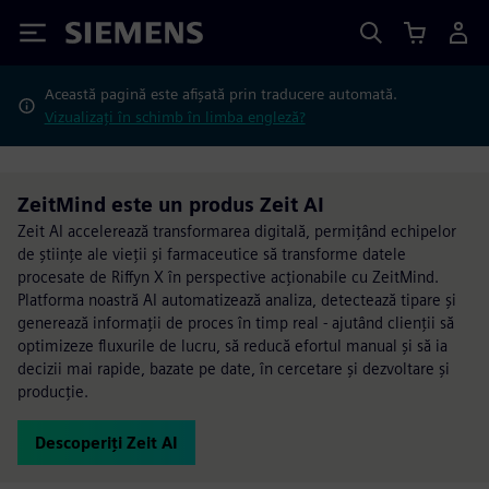
Siemens
Această pagină este afișată prin traducere automată.
Vizualizați în schimb în limba engleză?
ZeitMind este un produs Zeit AI
Zeit AI accelerează transformarea digitală, permițând echipelor
de științe ale vieții și farmaceutice să transforme datele
procesate de Riffyn X în perspective acționabile cu ZeitMind.
Platforma noastră AI automatizează analiza, detectează tipare și
generează informații de proces în timp real - ajutând clienții să
optimizeze fluxurile de lucru, să reducă efortul manual și să ia
decizii mai rapide, bazate pe date, în cercetare și dezvoltare și
producție.
Descoperiți Zeit AI