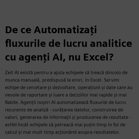
De ce Automatizați
fluxurile de lucru analitice
cu agenți AI, nu Excel?
Zeit AI există pentru a ajuta echipele să treacă dincolo de
munca manuală, predispusă la erori, în Excel. Servim
echipe de cercetare și dezvoltare, operațiuni și date care au
nevoie de raportare și luare a deciziilor mai rapide și mai
fiabile. Agenții noștri AI automatizează fluxurile de lucru
recurente de analiză - curățarea datelor, construirea de
valori, generarea de informații și producerea de rezultate -
astfel încât echipele să petreacă mai puțin timp în foi de
calcul și mai mult timp acționând asupra rezultatelor.