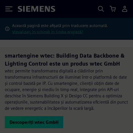
Siemens
Această pagină este afișată prin traducere automată.
Vizualizați în schimb în limba engleză?
smartengine wtec: Building Data Backbone &
Lighting Control este un produs wtec GmbH
wtec permite transformarea digitală a clădirilor prin
transformarea infrastructurii de iluminat într-o platformă de date
și control bazată pe IP. Cu smartengine, clienții obțin date de
ocupare, energie și mediu în timp real, integrate prin API-uri
deschise în Siemens Building X și Desigo CC pentru a optimiza
operațiunile, sustenabilitatea și automatizarea eficientă din punct
de vedere energetic a încăperilor la scară largă.
Descoperiți wtec GmbH