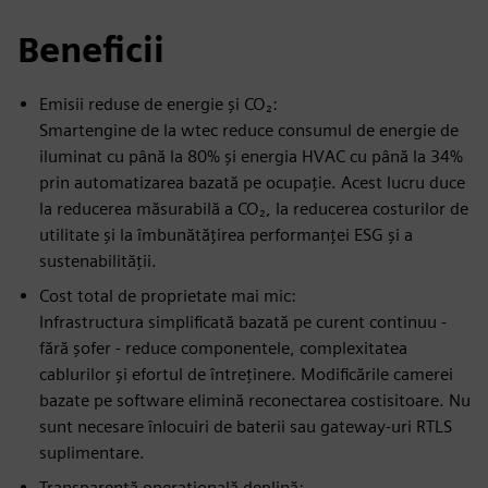
Beneficii
Emisii reduse de energie și CO₂:
Smartengine de la wtec reduce consumul de energie de
iluminat cu până la 80% și energia HVAC cu până la 34%
prin automatizarea bazată pe ocupație. Acest lucru duce
la reducerea măsurabilă a CO₂, la reducerea costurilor de
utilitate și la îmbunătățirea performanței ESG și a
sustenabilității.
Cost total de proprietate mai mic:
Infrastructura simplificată bazată pe curent continuu -
fără șofer - reduce componentele, complexitatea
cablurilor și efortul de întreținere. Modificările camerei
bazate pe software elimină reconectarea costisitoare. Nu
sunt necesare înlocuiri de baterii sau gateway-uri RTLS
suplimentare.
Transparență operațională deplină: