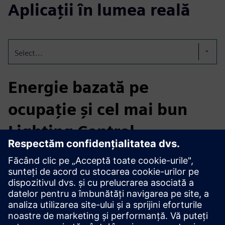
Aplicații în lumea reală
Select...
Energie bazată pe
ocupație și cel mai bun
Lighting Control
smartengine by wtec integrează senzori de iluminare,
prezență și IAQ pentru a permite controlul HVAC și
iluminării bazate pe ocupație. Datele în timp real sunt
transmise către platforme precum Desigo CC și Building X,
reducând energia de iluminare cu până la 80% și energia
HVAC cu până la 34%, îmbunătățind în același timp