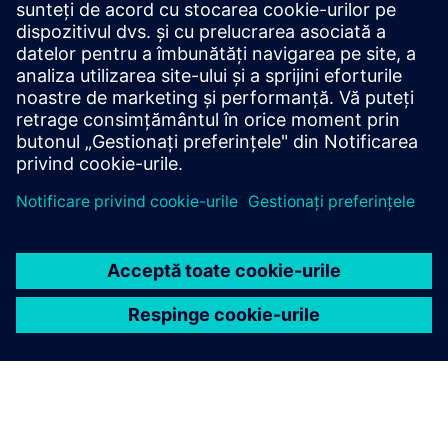
Siguranță
Eficiența spațiului
Eficiența utilizatorului
Sustainability