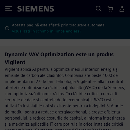
Siemens
Această pagină este afișată prin traducere automată.
Vizualizați în schimb în limba engleză?
Dynamic VAV Optimization este un produs
Vigilent
Vigilent aplică AI pentru a optimiza mediul interior, energia și
emisiile de carbon ale clădirilor. Compania are peste 1000 de
implementări în 27 de țări. Tehnologia Vigilent se află în centrul
ofertei de optimizare a răcirii spațiului alb (WSCO) de la Siemens,
care optimizează dinamic răcirea în clădirile critice, cum ar fi
centrele de date și centrele de telecomunicații. WSCO este
utilizat în instalațiile noi și existente pentru a îndeplini SLA-urile
de mediu, pentru a reduce energia/carbonul, a crește eficiența
personalului, a reduce costurile de capital, a informa întreținerea
și a maximiza aplicațiile IT care pot rula în orice instalație critică