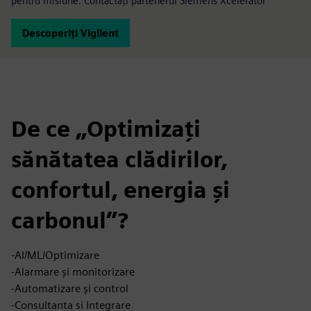
pentru misiune. Contactați partenerul Siemens Xcelerator
Descoperiți Vigilent
De ce „Optimizați
sănătatea clădirilor,
confortul, energia și
carbonul”?
-AI/ML/Optimizare
-Alarmare și monitorizare
-Automatizare și control
-Consultanta si Integrare