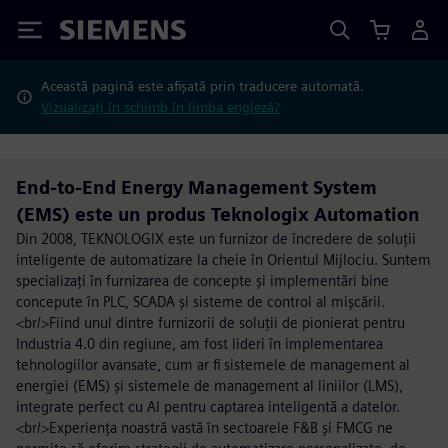
Siemens
Această pagină este afișată prin traducere automată.
Vizualizați în schimb în limba engleză?
End-to-End Energy Management System
(EMS) este un produs Teknologix Automation
Din 2008, TEKNOLOGIX este un furnizor de încredere de soluții
inteligente de automatizare la cheie în Orientul Mijlociu. Suntem
specializați în furnizarea de concepte și implementări bine
concepute în PLC, SCADA și sisteme de control al mișcării.
<br/>Fiind unul dintre furnizorii de soluții de pionierat pentru
Industria 4.0 din regiune, am fost lideri în implementarea
tehnologiilor avansate, cum ar fi sistemele de management al
energiei (EMS) și sistemele de management al liniilor (LMS),
integrate perfect cu AI pentru captarea inteligentă a datelor.
<br/>Experiența noastră vastă în sectoarele F&B și FMCG ne