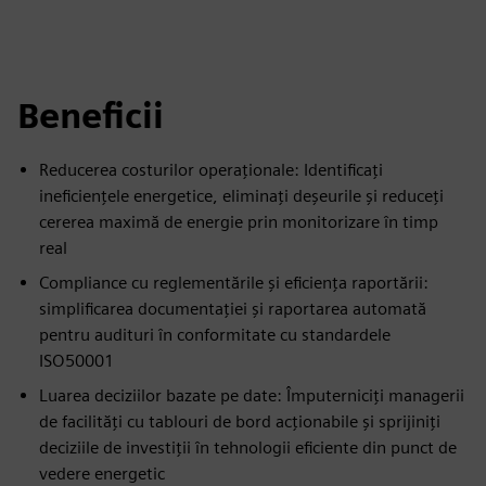
Beneficii
Reducerea costurilor operaționale: Identificați
ineficiențele energetice, eliminați deșeurile și reduceți
cererea maximă de energie prin monitorizare în timp
real
Compliance cu reglementările și eficiența raportării:
simplificarea documentației și raportarea automată
pentru audituri în conformitate cu standardele
ISO50001
Luarea deciziilor bazate pe date: Împuterniciți managerii
de facilități cu tablouri de bord acționabile și sprijiniți
deciziile de investiții în tehnologii eficiente din punct de
vedere energetic