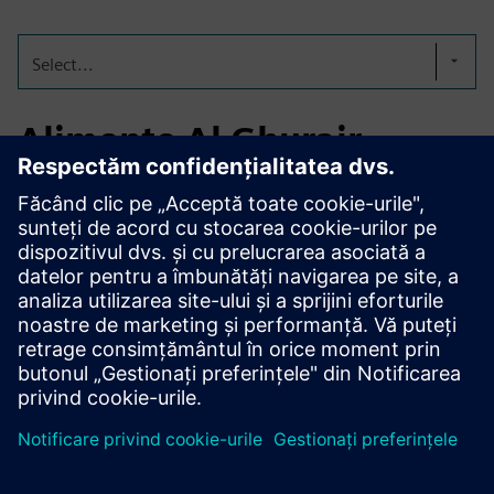
Select...
Alimente Al Ghurair
Înființată în 1976, Al Ghurair Foods este un important
producător de alimente cu sediul în Emiratele Arabe Unite.
În 2024, Al Ghurair Foods a colaborat cu Teknologix pentru
a implementa Siemens Energy Manager PRO pentru
gestionarea centralizată a energiei în fabricile sale de făină,
rafinăriile de zahăr, hrana pentru animale, producția de ouă
și fabricile de procesare a uleiului.