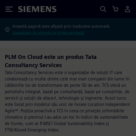
Siemens
Această pagină este afișată prin traducere automată.
Vizualizați în schimb în limba engleză?
PLM On Cloud este un produs Tata
Consultancy Services
Tata Consultancy Services este o organizație de soluții IT care
colaborează cu multe dintre cele mai mari companii din lume în
călătoriile lor de transformare de peste 50 de ani. TCS oferă un
portofoliu integrat, bazat pe consultanță, bazat pe cunoștințe, de
servicii și soluții de afaceri, tehnologie și inginerie. Acest lucru
este livrat prin modelul său unic de livrare Location Independent
Agile™. Poziția proactivă a TCS în ceea ce privește schimbările
climatice și premiul i-au adus un loc în indicii de sustenabilitate
de frunte, cum ar fi MSCI Global Sustainability Index și
FTSE4Good Emerging Index.