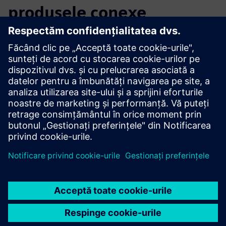
produsele conexe
Informații și resurse suplimentare
Mai multe informații
Condiții preliminare
niciunul