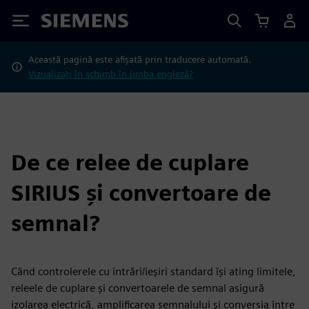
Siemens
Această pagină este afișată prin traducere automată.
Vizualizați în schimb în limba engleză?
De ce relee de cuplare
SIRIUS și convertoare de
semnal?
Când controlerele cu intrări/ieșiri standard își ating limitele,
releele de cuplare și convertoarele de semnal asigură
izolarea electrică, amplificarea semnalului și conversia între