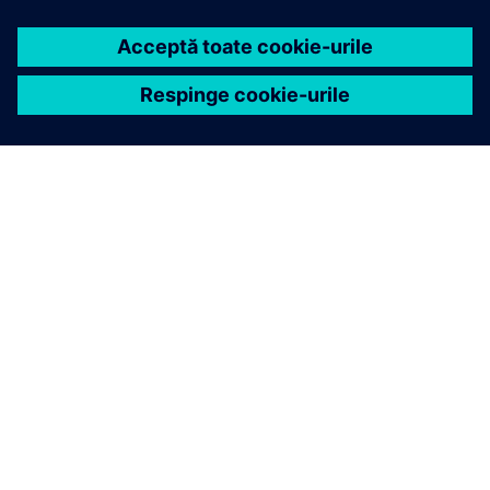
SIRIUS 3RQ4
SIRIUS 3RQ4 oferă trei versiuni: releu integrat
(certificat ATEX, contacte aurii opționale), relee plug-in
(înlocuire rapidă) și ieșire semiconductoare (rapidă,
durată lungă de viață). Include piepteni de conectare,
plăci de izolare și ID.
Începeți