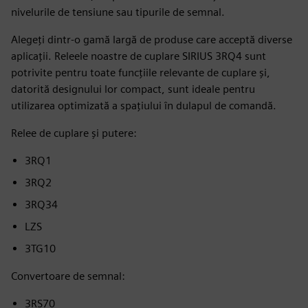
nivelurile de tensiune sau tipurile de semnal.
Alegeți dintr-o gamă largă de produse care acceptă diverse
aplicații. Releele noastre de cuplare SIRIUS 3RQ4 sunt
potrivite pentru toate funcțiile relevante de cuplare și,
datorită designului lor compact, sunt ideale pentru
utilizarea optimizată a spațiului în dulapul de comandă.
Relee de cuplare și putere:
3RQ1
3RQ2
3RQ34
LZS
3TG10
Convertoare de semnal:
3RS70