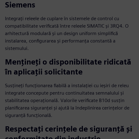
Siemens
Integrați releele de cuplare în sistemele de control cu
compatibilitate verificată între releele SIMATIC și 3RQ4. O
arhitectură modulară și un design uniform simplifică
instalarea, configurarea și performanța constantă a
sistemului.
Mențineți o disponibilitate ridicată
în aplicații solicitante
Susțineți funcționarea fiabilă a instalației cu ieșiri de releu
integrate concepute pentru continuitatea semnalului și
stabilitatea operațională. Valorile verificate B10d susțin
planificarea siguranței și ajută la îndeplinirea cerințelor de
siguranță funcțională.
Respectați cerințele de siguranță și
conformitate din industrie