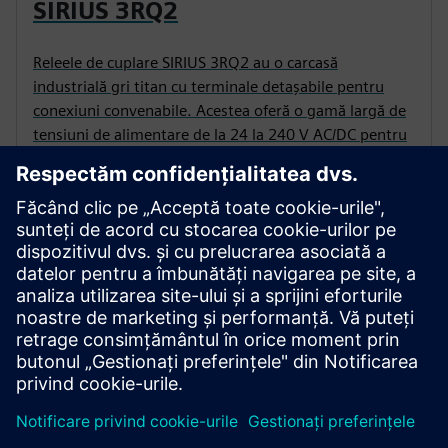
SIRIUS 3RQ2
Releele de cuplare SIRIUS 3RQ2 au o carcasă
industrială gri titan cu terminale detașabile pentru
conexiuni convenabile. Acestea oferă o gamă largă de
tensiuni de alimentare de la 24 la 240 V AC/DC pentru
utilizare globală.