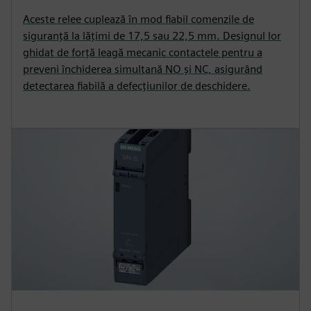
Aceste relee cuplează în mod fiabil comenzile de
siguranță la lățimi de 17,5 sau 22,5 mm. Designul lor
ghidat de forță leagă mecanic contactele pentru a
preveni închiderea simultană NO și NC, asigurând
detectarea fiabilă a defecțiunilor de deschidere.