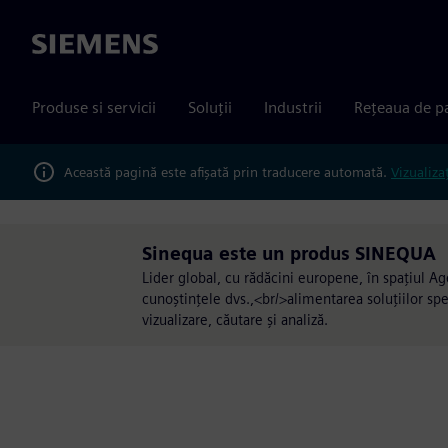
Siemens
Produse si servicii
Soluții
Industrii
Rețeaua de p
Această pagină este afișată prin traducere automată.
Vizualiza
Sinequa este un produs SINEQUA
Lider global, cu rădăcini europene, în spațiul Ag
cunoștințele dvs.,<br/>alimentarea soluțiilor spe
vizualizare, căutare și analiză.