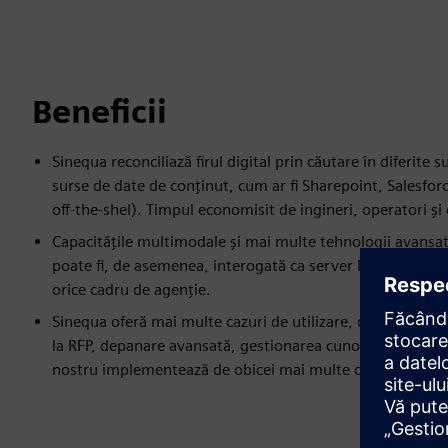
Beneficii
Sinequa reconciliază firul digital prin căutare în diferit
surse de date de conținut, cum ar fi Sharepoint, Salesfo
off-the-shel). Timpul economisit de ingineri, operatori și
Capacitățile multimodale și mai multe tehnologii avansate
poate fi, de asemenea, interogată ca server MCP, pentru a
orice cadru de agenție.
Sinequa oferă mai multe cazuri de utilizare, de la întrețin
la RFP, depanare avansată, gestionarea cunoștințelor și oric
nostru implementează de obicei mai multe cazuri de utiliz