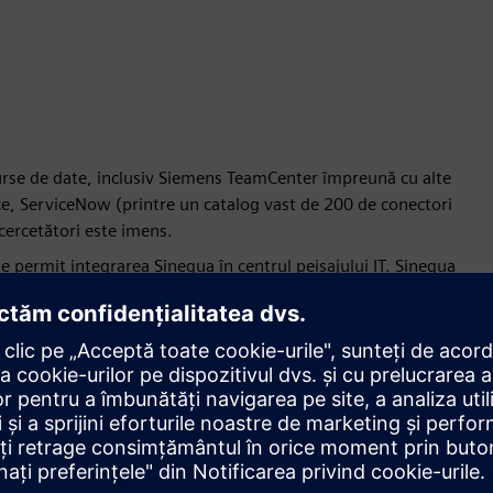
e surse de date, inclusiv Siemens TeamCenter împreună cu alte
rce, ServiceNow (printre un catalog vast de 200 de conectori
 cercetători este imens.
 permit integrarea Sinequa în centrul peisajului IT. Sinequa
 afișa informațiile corecte în siguranță și în orice moment în
ere și asistență, până la optimizarea achizițiilor, prin răspuns
e alt tip de caz de utilizare a căutării întreprinderii. Clientul
are a afacerii pe partea de sus a platformei.