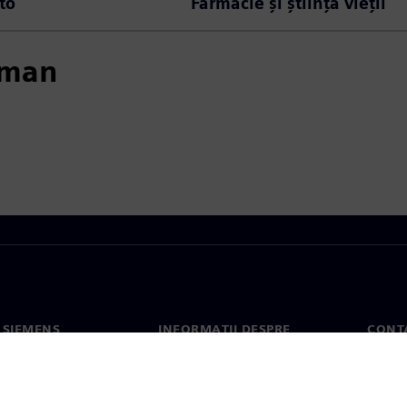
to
Farmacie și știința vieții
mman
 SIEMENS
INFORMAȚII DESPRE
CONT
COMPANIE
noi
Conta
Compania
erea
Sediil