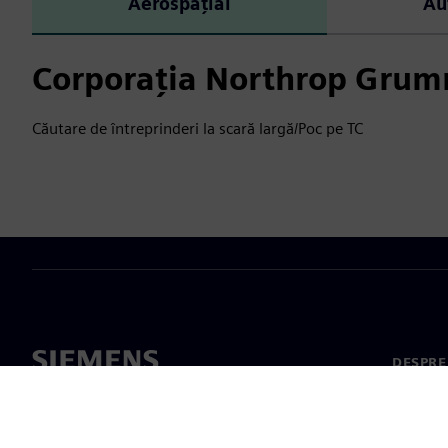
Aerospațial
Au
Corporația Northrop Gru
Căutare de întreprinderi la scară largă/Poc pe TC
DESPRE
Despre 
Conduc