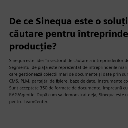
De ce Sinequa este o soluț
căutare pentru întreprinde
producție?
Sinequa este lider în sectorul de căutare a întreprinderilor 
Segmentul de piață este reprezentat de întreprinderile mari
care gestionează colecții mari de documente și date prin su
CMS, PLM, partajări de fișiere, baze de date, instrumente col
Sunt acceptate 350 de formate de documente, împreună cu c
RAG/Agentic. După cum sa demonstrat deja, Sinequa este 
pentru TeamCenter.