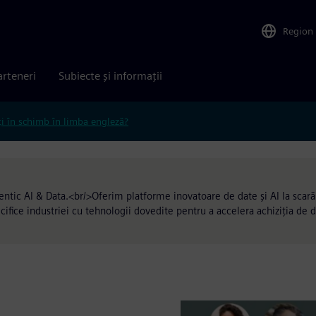
Region
arteneri
Subiecte și informații
ți în schimb în limba engleză?
entic AI & Data.<br/>Oferim platforme inovatoare de date și AI la scară
cifice industriei cu tehnologii dovedite pentru a accelera achiziția de 