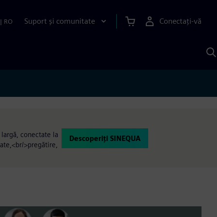
Suport și comunitate
Conectați-vă
|
RO
C
c
S
 largă, conectate la
Descoperiți SINEQUA
date,<br/>pregătire,