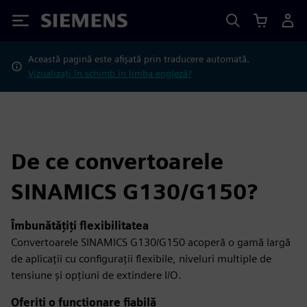
Siemens
Această pagină este afișată prin traducere automată.
Vizualizați în schimb în limba engleză?
De ce convertoarele
SINAMICS G130/G150?
Îmbunătățiți flexibilitatea
Convertoarele SINAMICS G130/G150 acoperă o gamă largă
de aplicații cu configurații flexibile, niveluri multiple de
tensiune și opțiuni de extindere I/O.
Oferiți o funcționare fiabilă