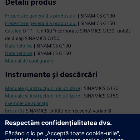
Detalii produs
Prezentare generală a produsului
| SINAMICS G130
Prezentare generală a produsului
| SINAMICS G150
Catalog D 11
| Unități încorporate SINAMICS G130, unități
de dulap SINAMICS G150
Date tehnice
| SINAMICS G130
Date tehnice
| SINAMICS G150
Manual de configurare
Instrumente și descărcări
Manuale și instrucțiuni de utilizare
| SINAMICS G130
Manuale și instrucțiuni de utilizare
| SINAMICS G150
Exemple de aplicații
Broșură
| SINAMICS Unități de frecvență variabilă
Baza de date de imagini
| Fotografii de produs și desene de
dimensiuni
Suport