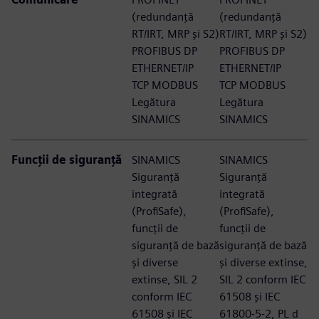
(redundanță
(redundanță
RT/IRT, MRP și S2)
RT/IRT, MRP și S2)
PROFIBUS DP
PROFIBUS DP
ETHERNET/IP
ETHERNET/IP
TCP MODBUS
TCP MODBUS
Legătura
Legătura
SINAMICS
SINAMICS
Funcții de siguranță
SINAMICS
SINAMICS
Siguranță
Siguranță
integrată
integrată
(ProfiSafe),
(ProfiSafe),
funcții de
funcții de
siguranță de bază
siguranță de bază
și diverse
și diverse extinse,
extinse, SIL 2
SIL 2 conform IEC
conform IEC
61508 și IEC
61508 și IEC
61800-5-2, PL d