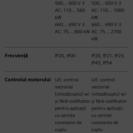
500... 600 V 3
500... 600 V 3
AC: 110... 560
AC: 110... 1000
kW
kW
660... 690 V 3
660... 690 V 3
AC: 75... 800 kW
AC: 75... 2700
kW
Frecvență
IP20, IP00
IP20, IP21, IP23,
IP43, IP54
Controlul motorului
U/f, control
U/f, control
vectorial
vectorial
(viteză/cuplu) w/
(viteză/cuplu) w/
și fără codificator
și fără codificator
pentru aplicații
pentru aplicații
cu cerințe
cu cerințe
constante de
constante de
cuplu
cuplu