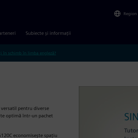
Region
arteneri
Subiecte și informații
ți în schimb în limba engleză?
versatil pentru diverse
tate optimă într-un pachet
 G120C economisește spațiu