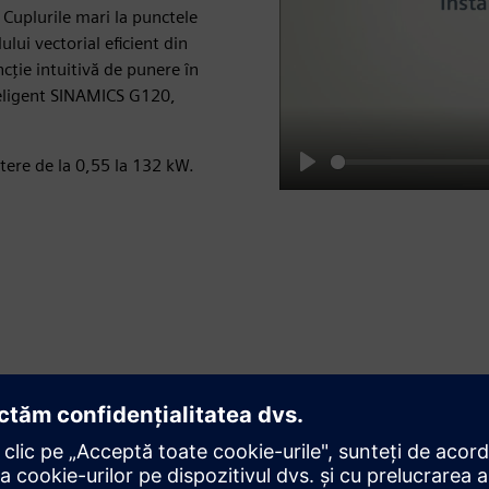
Cuplurile mari la punctele
ului vectorial eficient din
cție intuitivă de punere în
nteligent SINAMICS G120,
ere de la 0,55 la 132 kW.
Play
Adaptați configurarea sistemului
dvs.