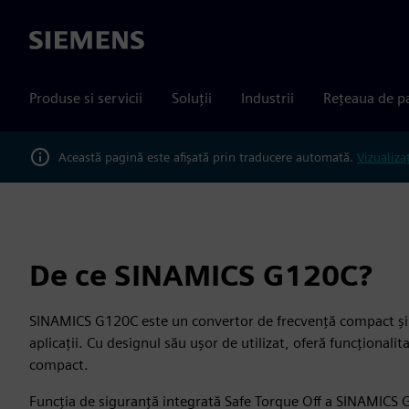
Siemens
Produse si servicii
Soluții
Industrii
Rețeaua de p
Această pagină este afișată prin traducere automată.
Vizualiza
De ce SINAMICS G120C?
SINAMICS G120C este un convertor de frecvență compact și 
aplicații. Cu designul său ușor de utilizat, oferă funcționali
compact.
Funcția de siguranță integrată Safe Torque Off a SINAMICS