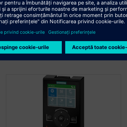
Sunt acceptate toate sistemele standard de bus, cum ar fi
PROFINET, EtherNet/IP, PROFIBUS și USS/Modbus RTU.