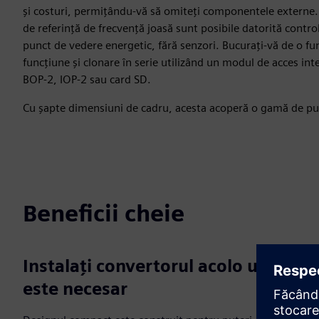
și costuri, permițându-vă să omiteți componentele externe. 
de referință de frecvență joasă sunt posibile datorită control
punct de vedere energetic, fără senzori. Bucurați-vă de o fun
funcțiune și clonare în serie utilizând un modul de acces i
BOP-2, IOP-2 sau card SD.
Cu șapte dimensiuni de cadru, acesta acoperă o gamă de put
Beneficii cheie
Instalați convertorul acolo unde
este necesar