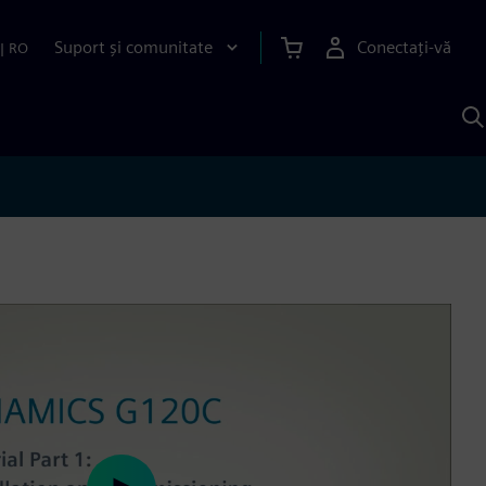
Suport și comunitate
Conectați-vă
|
RO
C
c
S