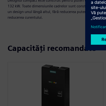
Designul compact este construit pentru puteri de până la
132 kW. Toate dimensiunile cadrelor sunt construite într-
un design unul lângă altul, fără reducerea puterii sau
reducerea curentului.
Capacități recomandate