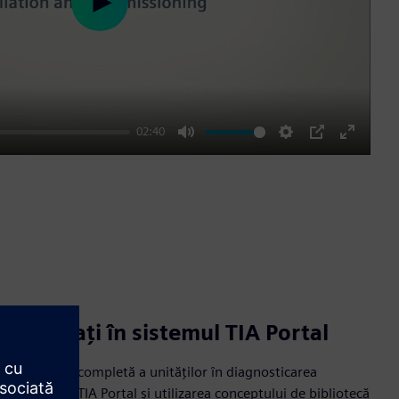
Play
02:40
Mute
Settings
PIP
Enter
fullscre
Integrați în sistemul TIA Portal
Integrarea completă a unităților în diagnosticarea
sistemului TIA Portal și utilizarea conceptului de bibliotecă