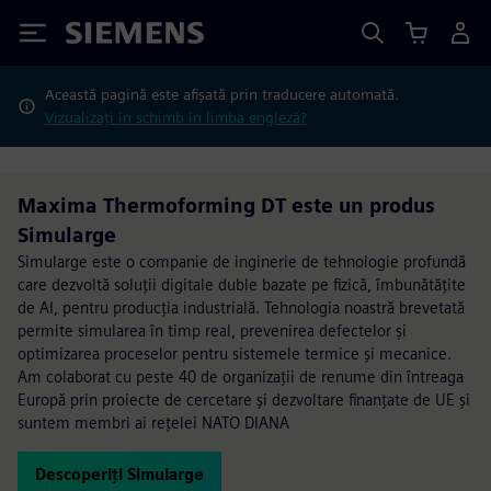
Siemens
Această pagină este afișată prin traducere automată.
Vizualizați în schimb în limba engleză?
Maxima Thermoforming DT este un produs
Simularge
Simularge este o companie de inginerie de tehnologie profundă
care dezvoltă soluții digitale duble bazate pe fizică, îmbunătățite
de AI, pentru producția industrială. Tehnologia noastră brevetată
permite simularea în timp real, prevenirea defectelor și
optimizarea proceselor pentru sistemele termice și mecanice.
Am colaborat cu peste 40 de organizații de renume din întreaga
Europă prin proiecte de cercetare și dezvoltare finanțate de UE și
suntem membri ai rețelei NATO DIANA
Descoperiți Simularge