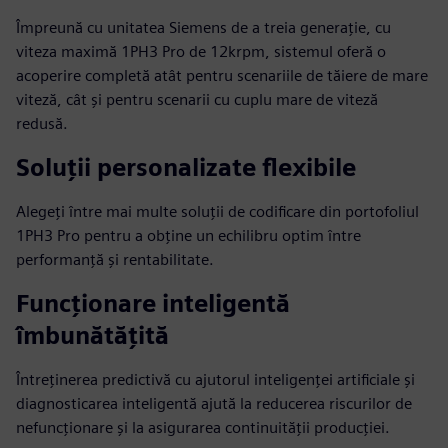
Împreună cu unitatea Siemens de a treia generație, cu
viteza maximă 1PH3 Pro de 12krpm, sistemul oferă o
acoperire completă atât pentru scenariile de tăiere de mare
viteză, cât și pentru scenarii cu cuplu mare de viteză
redusă.
Soluții personalizate flexibile
Alegeți între mai multe soluții de codificare din portofoliul
1PH3 Pro pentru a obține un echilibru optim între
performanță și rentabilitate.
Funcționare inteligentă
îmbunătățită
Întreținerea predictivă cu ajutorul inteligenței artificiale și
diagnosticarea inteligentă ajută la reducerea riscurilor de
nefuncționare și la asigurarea continuității producției.