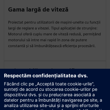
Gama largă de viteză
Proiectat pentru utilizatorii de mașini-unelte cu funcții
largi de reglare a vitezei. Tipul aplicației de strunjire:
Motorul oferă cuplu mare de viteză redusă, permițând
motorului să intre mai rapid în zona de putere
constantă și să îmbunătățească eficiența procesării.
Adaptabilitate la certificare
globală
1PH3 Pro are mai multe certificări internaționale:
CE/EAC/UKCA/UL, pentru a respecta reglementările,
pentru a spori competitivitatea pieței și a extinde
afacerile globale.