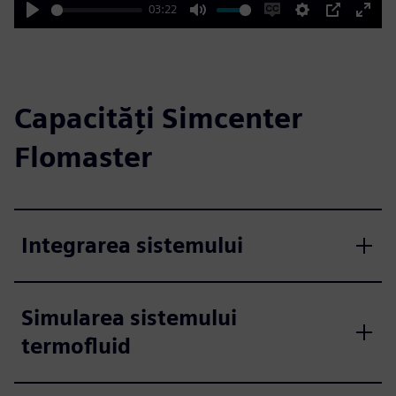
03:22
Play
Mute
Enable
Settings
PIP
Enter
captions
fulls
Capacități Simcenter
Flomaster
Integrarea sistemului
Simularea sistemului
termofluid