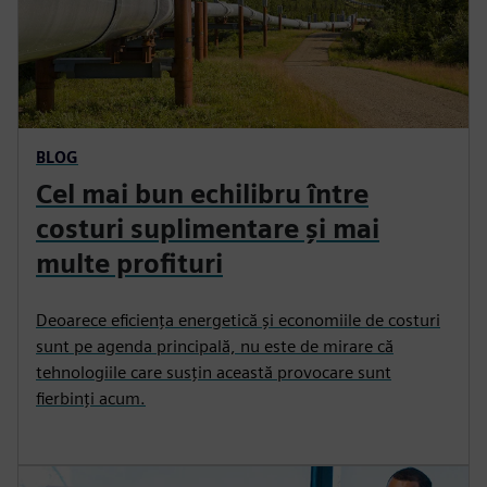
BLOG
Cel mai bun echilibru între
costuri suplimentare și mai
multe profituri
Deoarece eficiența energetică și economiile de costuri
sunt pe agenda principală, nu este de mirare că
tehnologiile care susțin această provocare sunt
fierbinți acum.