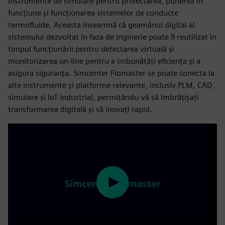
instrumente de simulare pentru proiectarea, punerea în
funcțiune și funcționarea sistemelor de conducte
termofluide. Aceasta înseamnă că geamănul digital al
sistemului dezvoltat în faza de inginerie poate fi reutilizat în
timpul funcționării pentru detectarea virtuală și
monitorizarea on-line pentru a îmbunătăți eficiența și a
asigura siguranța. Simcenter Flomaster se poate conecta la
alte instrumente și platforme relevante, inclusiv PLM, CAD,
simulare și IoT industrial, permițându-vă să îmbrățișați
transformarea digitală și să inovați rapid.
Play