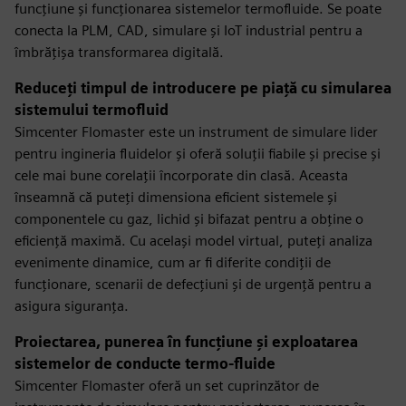
funcțiune și funcționarea sistemelor termofluide. Se poate
conecta la PLM, CAD, simulare și IoT industrial pentru a
îmbrățișa transformarea digitală.
Reduceți timpul de introducere pe piață cu simularea
sistemului termofluid
Simcenter Flomaster este un instrument de simulare lider
pentru ingineria fluidelor și oferă soluții fiabile și precise și
cele mai bune corelații încorporate din clasă. Aceasta
înseamnă că puteți dimensiona eficient sistemele și
componentele cu gaz, lichid și bifazat pentru a obține o
eficiență maximă. Cu același model virtual, puteți analiza
evenimente dinamice, cum ar fi diferite condiții de
funcționare, scenarii de defecțiuni și de urgență pentru a
asigura siguranța.
Proiectarea, punerea în funcțiune și exploatarea
sistemelor de conducte termo-fluide
Simcenter Flomaster oferă un set cuprinzător de