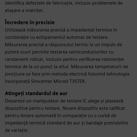
identifica defectele de fabricație, inclusiv problemele de
atașare a matriței.
Încredere în precizie
Utilizează măsurarea precisă a impedanței termice în
combinație cu echipamentul automat de testare.
Măsurarea precisă a răspunsului termic la un impuls de
putere scurt permite testarea semiconductorilor cu
randament ridicat, inclusiv pentru verificarea rezistenței
termice de la un punct la altul. Măsurarea temperaturii de
joncțiune se face prin metoda electrică folosind tehnologia
încorporată Simcenter Micred T3STER.
Atingeți standardul de aur
Deoarece un manipulator de testare IC alege și plasează
dispozitive pentru testare, fiecare dispozitiv este calificat
pentru binare automată în comparație cu o curbă de
impedanță termică standard de aur și bandaje prestabilite
de variație.