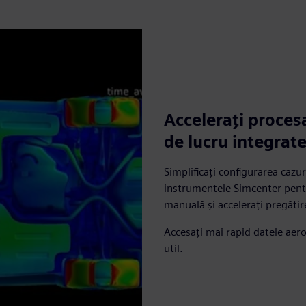
Accelerați proces
de lucru integrat
Simplificați configurarea cazur
instrumentele Simcenter pentr
manuală și accelerați pregătir
Accesați mai rapid datele aeroa
util.