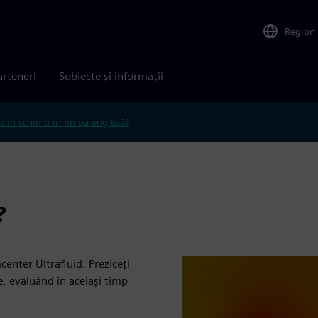
Region
arteneri
Subiecte și informații
ți în schimb în limba engleză?
?
enter Ultrafluid. Preziceți
, evaluând în același timp