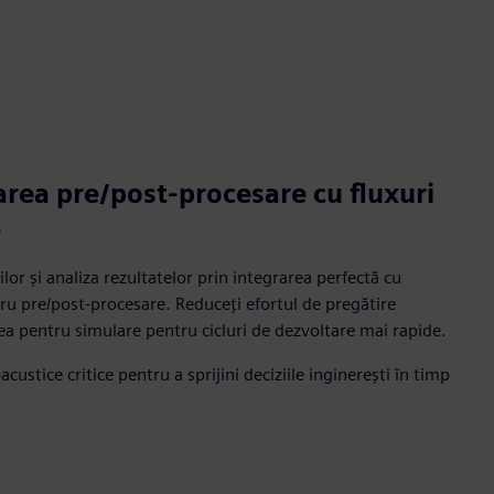
area pre/post-procesare cu fluxuri
e
ilor și analiza rezultatelor prin integrarea perfectă cu
u pre/post-procesare. Reduceți efortul de pregătire
ea pentru simulare pentru cicluri de dezvoltare mai rapide.
custice critice pentru a sprijini deciziile inginerești în timp