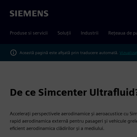
Siemens
Produse si servicii
Soluții
Industrii
Rețeaua de p
Această pagină este afișată prin traducere automată.
Vizualiza
De ce Simcenter Ultrafluid
Accelerați perspectivele aerodinamice și aeroacustice cu Simc
rapid aerodinamica externă pentru pasageri și vehicule grele
eficient aerodinamica clădirilor și a mediului.