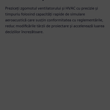
Preziceți zgomotul ventilatorului și HVAC cu precizie și
timpuriu folosind capacități rapide de simulare
aeroacustică care susțin conformitatea cu reglementările,
reduc modificările târzii de proiectare și accelerează luarea
deciziilor încrezătoare.