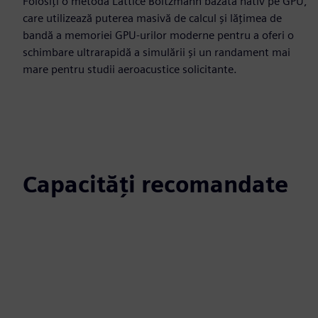
Folosiți o metodă Lattice Boltzmann bazată nativ pe GPU,
care utilizează puterea masivă de calcul și lățimea de
bandă a memoriei GPU-urilor moderne pentru a oferi o
schimbare ultrarapidă a simulării și un randament mai
mare pentru studii aeroacustice solicitante.
Capacități recomandate