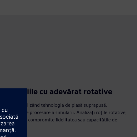
geometriile cu adevărat rotative
rotative utilizând tehnologia de plasă suprapusă,
i practici de procesare a simulării. Analizați roțile rotative,
imilare fără a compromite fidelitatea sau capacitățile de