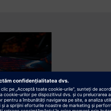
Simulați eficient 
Modelați componente complet 
menținând în același timp timpi
ventilatoarele sau sistemele s
execuție peste noapte.