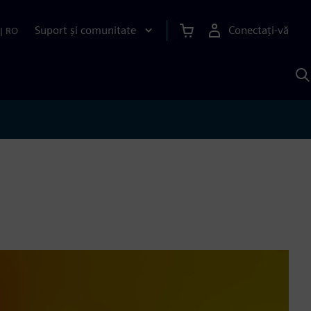
Suport și comunitate
Conectați-vă
|
RO
C
c
S