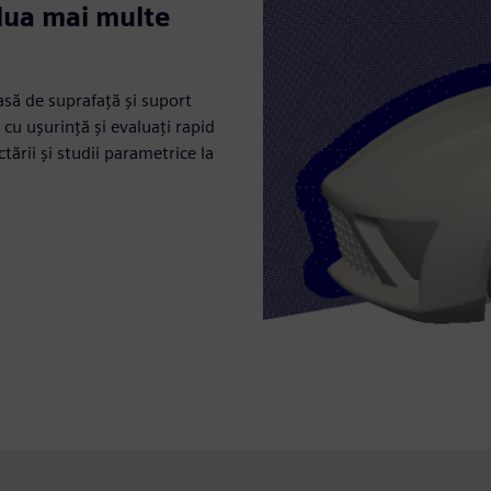
lua mai multe
să de suprafață și suport
cu ușurință și evaluați rapid
tării și studii parametrice la