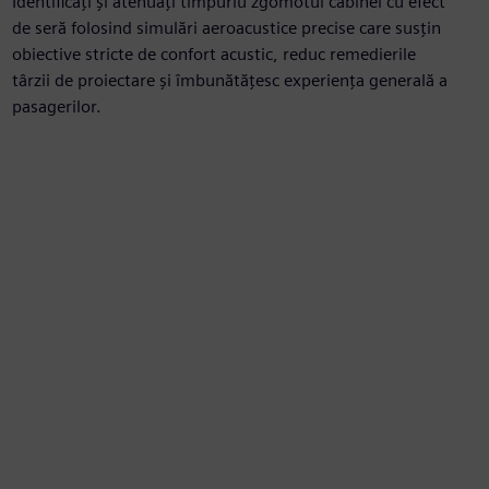
Identificați și atenuați timpuriu zgomotul cabinei cu efect
de seră folosind simulări aeroacustice precise care susțin
obiective stricte de confort acustic, reduc remedierile
târzii de proiectare și îmbunătățesc experiența generală a
pasagerilor.