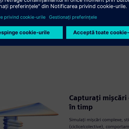
Capturați mișcări
în timp
Simulați mișcări complexe, stiv
(ciclice/colective), comportam