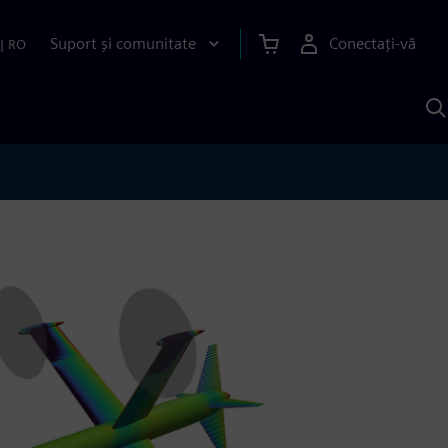
Suport și comunitate
Conectați-vă
|
RO
C
c
S