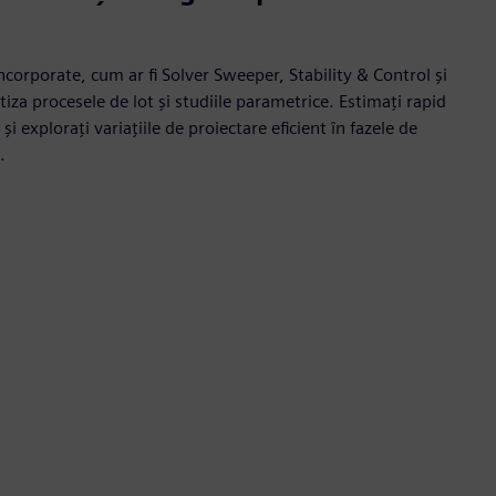
încorporate, cum ar fi Solver Sweeper, Stability & Control și
iza procesele de lot și studiile parametrice. Estimați rapid
explorați variațiile de proiectare eficient în fazele de
.