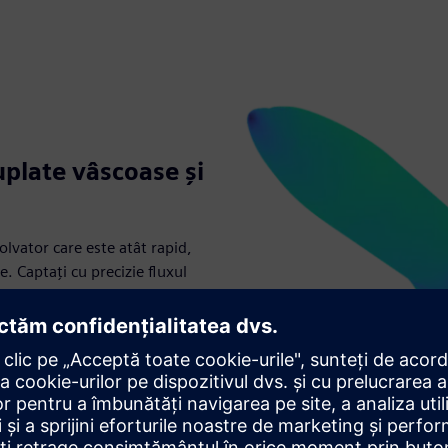
uplate vâscoase și
olvator care este atât rapid,
. Captați cu precizie fluxul
hiculului cu un dispozitiv de