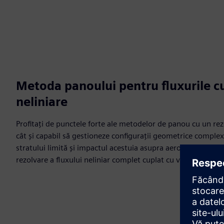
Metoda panoului pentru fluxurile c
neliniare
Profitați de punctele forte ale metodelor de panou cu un rez
cât și capabil să gestioneze configurații geometrice complexe
stratului limită și impactul acestuia asupra aerodinamicii ve
rezolvare a fluxului neliniar complet cuplat cu vâscoz.