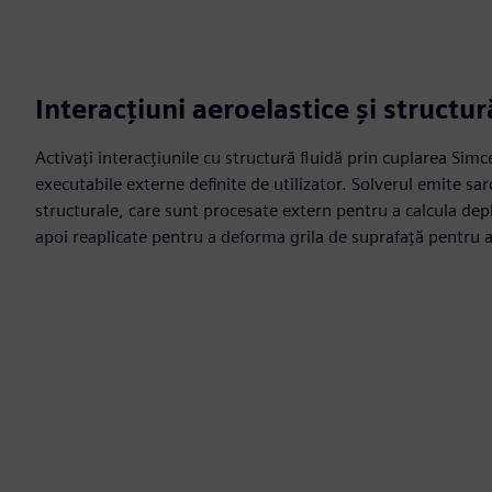
Interacțiuni aeroelastice și structur
Activați interacțiunile cu structură fluidă prin cuplarea Sim
executabile externe definite de utilizator. Solverul emite sa
structurale, care sunt procesate extern pentru a calcula depl
apoi reaplicate pentru a deforma grila de suprafață pentru an