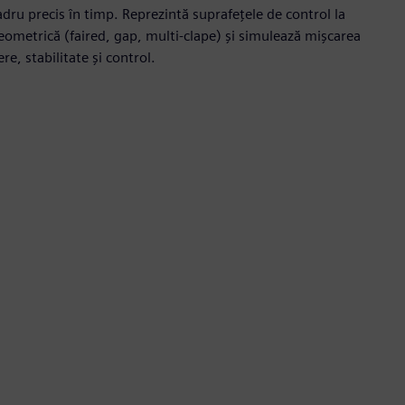
adru precis în timp. Reprezintă suprafețele de control la
 geometrică (faired, gap, multi-clape) și simulează mișcarea
re, stabilitate și control.