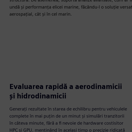
undă și performanța elicei marine, făcându-l o soluție versa
aerospațial, cât și în cel marin.
Evaluarea rapidă a aerodinamicii
și hidrodinamicii
Generați rezultate în starea de echilibru pentru vehiculele
complete în mai puțin de un minut și simulări tranzitorii
în câteva minute, fără a fi nevoie de hardware costisitor
HPC și GPU, menținând în același timp o precizie ridicată