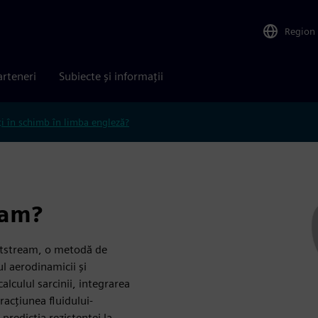
Region
arteneri
Subiecte și informații
ți în schimb în limba engleză?
eam?
ghtstream, o metodă de
l aerodinamicii și
alculul sarcinii, integrarea
racțiunea fluidului-
predicția rezistenței la