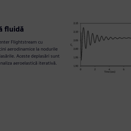
ă fluidă
center Flightstream cu
rcini aerodinamice la nodurile
asările. Aceste deplasări sunt
aliza aeroelastică iterativă.