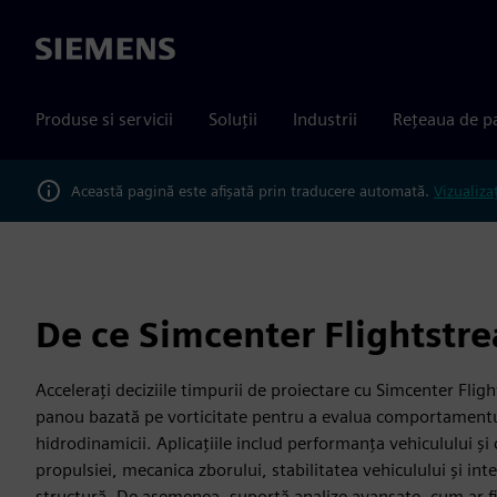
Siemens
Produse si servicii
Soluții
Industrii
Rețeaua de p
Această pagină este afișată prin traducere automată.
Vizualiza
De ce Simcenter Flightstr
Accelerați deciziile timpurii de proiectare cu Simcenter Fli
panou bazată pe vorticitate pentru a evalua comportamentu
hidrodinamicii. Aplicațiile includ performanța vehiculului și c
propulsiei, mecanica zborului, stabilitatea vehiculului și inte
structură. De asemenea, suportă analize avansate, cum ar fi 