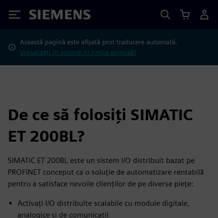
Siemens
Această pagină este afișată prin traducere automată.
Vizualizați în schimb în limba engleză?
De ce să folosiți SIMATIC
ET 200BL?
SIMATIC ET 200BL este un sistem I/O distribuit bazat pe
PROFINET conceput ca o soluție de automatizare rentabilă
pentru a satisface nevoile clienților de pe diverse piețe:
Activați I/O distribuite scalabile cu module digitale,
analogice și de comunicații