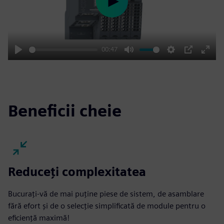
Play
00:47
Play
Mute
Settings
PIP
Enter
fulls
Beneficii cheie
Reduceți complexitatea
Bucurați-vă de mai puține piese de sistem, de asamblare
fără efort și de o selecție simplificată de module pentru o
eficiență maximă!