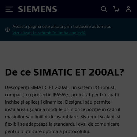
Siemens
Această pagină este afișată prin traducere automată.
Vizualizați în schimb în limba engleză?
De ce SIMATIC ET 200AL?
Descoperiți SIMATIC ET 200AL, un sistem I/O robust,
compact, cu protecție IP65/67, proiectat pentru spații
închise și aplicații dinamice. Designul său permite
instalarea ușoară a modulelor în orice poziție în cadrul
mașinilor sau liniilor de asamblare. Sistemul scalabil și
flexibil se adaptează la standardul dvs. de comunicare
pentru o utilizare optimă a protocolului.