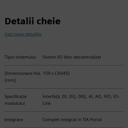
Detalii cheie
Vezi toate detaliile
Tipul sistemului
Sistem I/O bloc descentralizat
Dimensionare HxL
159 x (30/45)
[mm]
Specificația
Interfață, DI, DQ, DIQ, AI, AO, FIO, IO-
modulului
Link
Integrare
Complet integrat în TIA Portal