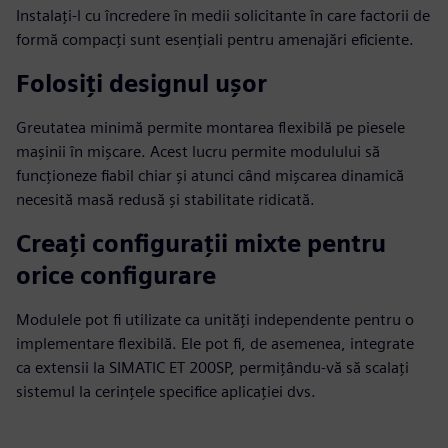
Instalați-l cu încredere în medii solicitante în care factorii de
formă compacți sunt esențiali pentru amenajări eficiente.
Folosiți designul ușor
Greutatea minimă permite montarea flexibilă pe piesele
mașinii în mișcare. Acest lucru permite modulului să
funcționeze fiabil chiar și atunci când mișcarea dinamică
necesită masă redusă și stabilitate ridicată.
Creați configurații mixte pentru
orice configurare
Modulele pot fi utilizate ca unități independente pentru o
implementare flexibilă. Ele pot fi, de asemenea, integrate
ca extensii la SIMATIC ET 200SP, permițându-vă să scalați
sistemul la cerințele specifice aplicației dvs.