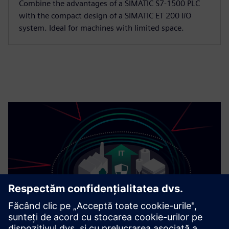
Combine the advantages of a SIMATIC S7-1500 PLC
with the compact design of a SIMATIC ET 200 I/O
system. Ideal for machines with limited space.