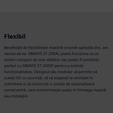
Flexibil
Beneficiați de flexibilitate maximă oriunde aplicația dvs. are
nevoie de ea. SIMATIC ET 200AL poate funcționa ca un
sistem compact de sine stătător sau poate fi combinat
perfect cu SIMATIC ET 200SP pentru a extinde
funcționalitatea. Designul său modular vă permite să
scalați I/O cu ușurință, să vă adaptați la cerințele în
schimbare și să construiți o soluție de automatizare
consecventă, care economisește spațiu în întreaga mașină
sau instalație.