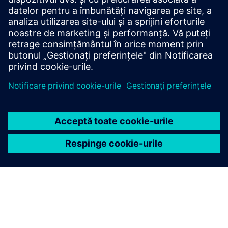
Securitatea cibernetică pentru industrie
Informații de securitate
Pentru a proteja instalațiile, sistemele, mașinile și rețelele
împotriva amenințărilor cibernetice, este necesar să se
implementeze - și să se mențină continuu - un concept de
securitate industrială holistică, de ultimă generație.
Produsele și soluțiile Siemens formează doar un element al
unui astfel de concept. Pentru mai multe informații despre
securitatea industrială, vă rugăm să vizitați.
Aflați mai multe