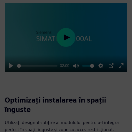
Play
02:00
Play
Mute
Settings
PIP
Enter
fulls
Optimizați instalarea în spații
înguste
Utilizați designul subțire al modulului pentru a-l integra
perfect în spații înguste și zone cu acces restricționat.