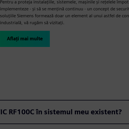
Pentru a proteja instalațiile, sistemele, mașinile și rețelele împo
implementeze - și să se mențină continuu - un concept de securita
soluțiile Siemens formează doar un element al unui astfel de co
industrială, vă rugăm să vizitați.
Aflați mai multe
TIC RF100C în sistemul meu existent?