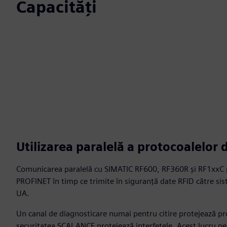
Capacități
Utilizarea paralelă a protocoalelor
Comunicarea paralelă cu SIMATIC RF600, RF360R și RF1xxC pe
PROFINET în timp ce trimite în siguranță date RFID către si
UA.
Un canal de diagnosticare numai pentru citire protejează pro
securitatea SCALANCE protejează interfețele. Acest lucru per