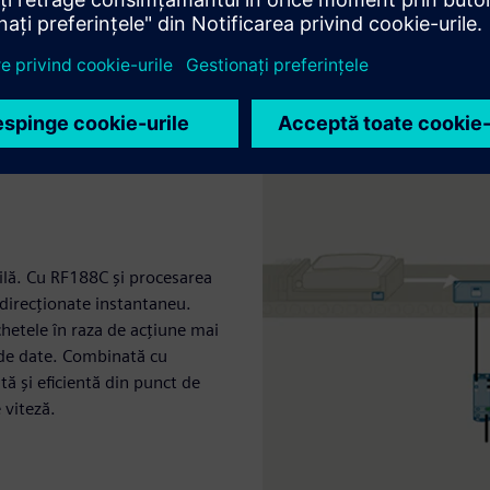
bilă. Cu RF188C și procesarea
i direcționate instantaneu.
hetele în raza de acțiune mai
 de date. Combinată cu
ă și eficientă din punct de
 viteză.