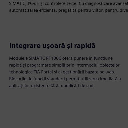
SIMATIC, PC-uri şi controlere terţe. Cu diagnosticare avansa
automatizarea eficientă, pregătită pentru viitor, pentru dive
Integrare ușoară și rapidă
Modulele SIMATIC RF100C oferă punere în funcțiune
rapidă și programare simplă prin intermediul obiectelor
tehnologice TIA Portal și al gestionării bazate pe web.
Blocurile de funcții standard permit utilizarea imediată a
aplicațiilor existente fără modificări de cod.