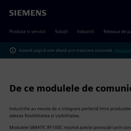
Siemens
Produse si servicii
Soluții
Industrii
Rețeaua de p
Această pagină este afișată prin traducere automată.
Vizualiza
De ce modulele de comuni
Industriile au nevoie de o integrare perfectă între produsele f
adesea flexibilitatea și vizibilitatea.
Modulele SIMATIC RF100C rezolvă aceste provocări prin conect