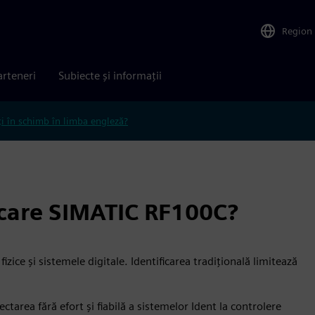
Region
arteneri
Subiecte și informații
ți în schimb în limba engleză?
care SIMATIC RF100C?
izice și sistemele digitale. Identificarea tradițională limitează
area fără efort şi fiabilă a sistemelor Ident la controlere