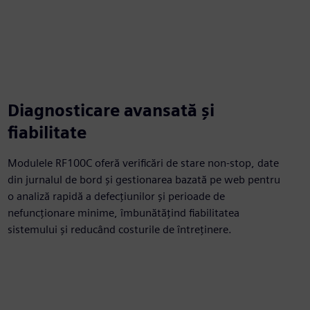
Diagnosticare avansată și
fiabilitate
Modulele RF100C oferă verificări de stare non-stop, date
din jurnalul de bord și gestionarea bazată pe web pentru
o analiză rapidă a defecțiunilor și perioade de
nefuncționare minime, îmbunătățind fiabilitatea
sistemului și reducând costurile de întreținere.