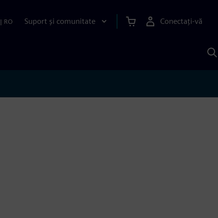
Suport și comunitate
Conectați-vă
|
RO
C
c
S