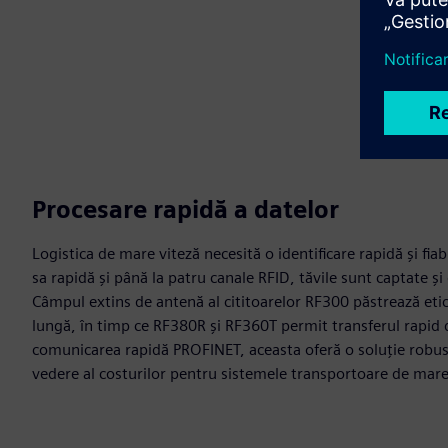
Procesare rapidă a datelor
Logistica de mare viteză necesită o identificare rapidă și fia
sa rapidă și până la patru canale RFID, tăvile sunt captate ș
Câmpul extins de antenă al cititoarelor RF300 păstrează etic
lungă, în timp ce RF380R și RF360T permit transferul rapid
comunicarea rapidă PROFINET, aceasta oferă o soluție robust
vedere al costurilor pentru sistemele transportoare de mare