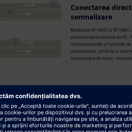
Conectarea directă
semnalizare
Modulele RF186CI şi RF188CI p
automatizarea bazată pe PC. 
declanșatoarele și luminile de
comunicație. Intrările și ieșir
semnalizare de stare, reducân