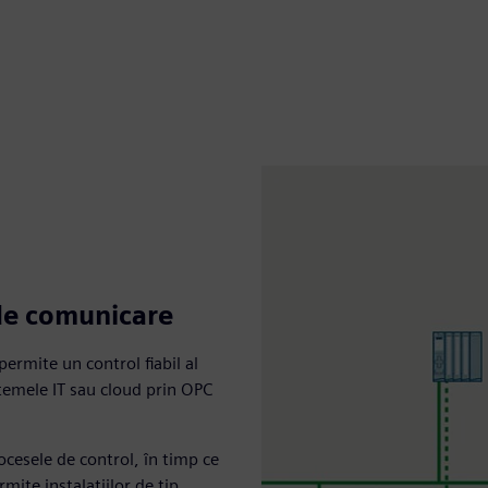
 de comunicare
rmite un control fiabil al
stemele IT sau cloud prin OPC
cesele de control, în timp ce
mite instalațiilor de tip