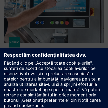
SIMATIC
SIMATIC RF1000
RFID-based access control for machines and
equipment, enabling secure, traceability and user-
friendly authorization to improve process reliability
and efficiency.