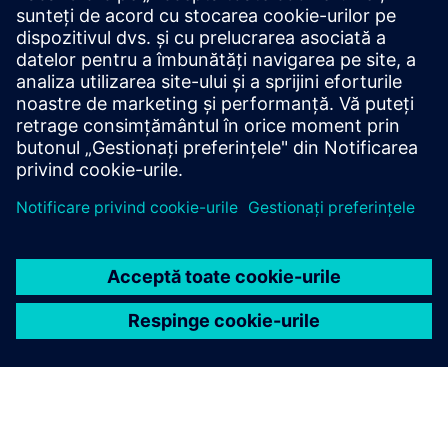
produsele conexe
Informații și resurse suplimentare
Descarcă Arena-flow aici