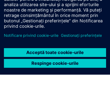
Rezultate: AFDEX reduce costurile de dezvoltare și
îmbunătățește stabilitatea procesului și calitatea forjării,
permițând competitivitatea de clasă mondială în forjarea la
cald.