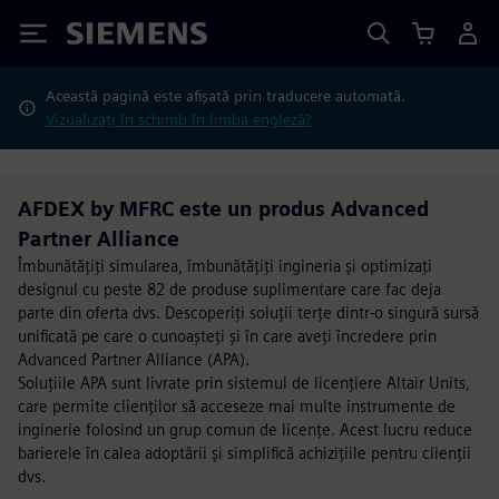
Siemens
Această pagină este afișată prin traducere automată.
Vizualizați în schimb în limba engleză?
AFDEX by MFRC este un produs Advanced
Partner Alliance
Îmbunătățiți simularea, îmbunătățiți ingineria și optimizați
designul cu peste 82 de produse suplimentare care fac deja
parte din oferta dvs. Descoperiți soluții terțe dintr-o singură sursă
unificată pe care o cunoașteți și în care aveți încredere prin
Advanced Partner Alliance (APA).
Soluțiile APA sunt livrate prin sistemul de licențiere Altair Units,
care permite clienților să acceseze mai multe instrumente de
inginerie folosind un grup comun de licențe. Acest lucru reduce
barierele în calea adoptării și simplifică achizițiile pentru clienții
dvs.