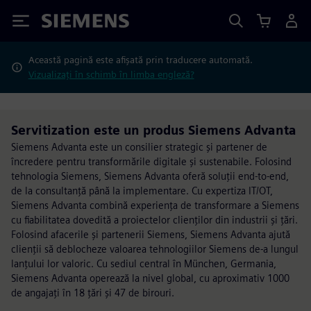
Siemens
Această pagină este afișată prin traducere automată.
Vizualizați în schimb în limba engleză?
Servitization este un produs Siemens Advanta
Siemens Advanta este un consilier strategic și partener de
încredere pentru transformările digitale și sustenabile. Folosind
tehnologia Siemens, Siemens Advanta oferă soluții end-to-end,
de la consultanță până la implementare. Cu expertiza IT/OT,
Siemens Advanta combină experiența de transformare a Siemens
cu fiabilitatea dovedită a proiectelor clienților din industrii și țări.
Folosind afacerile și partenerii Siemens, Siemens Advanta ajută
clienții să deblocheze valoarea tehnologiilor Siemens de-a lungul
lanțului lor valoric. Cu sediul central în München, Germania,
Siemens Advanta operează la nivel global, cu aproximativ 1000
de angajați în 18 țări și 47 de birouri.