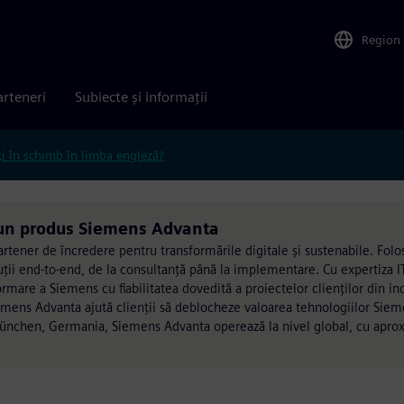
Region
arteneri
Subiecte și informații
ți în schimb în limba engleză?
 un produs Siemens Advanta
artener de încredere pentru transformările digitale și sustenabile. Folo
ii end-to-end, de la consultanță până la implementare. Cu expertiza I
re a Siemens cu fiabilitatea dovedită a proiectelor clienților din indu
Siemens Advanta ajută clienții să deblocheze valoarea tehnologiilor Sie
n München, Germania, Siemens Advanta operează la nivel global, cu apro