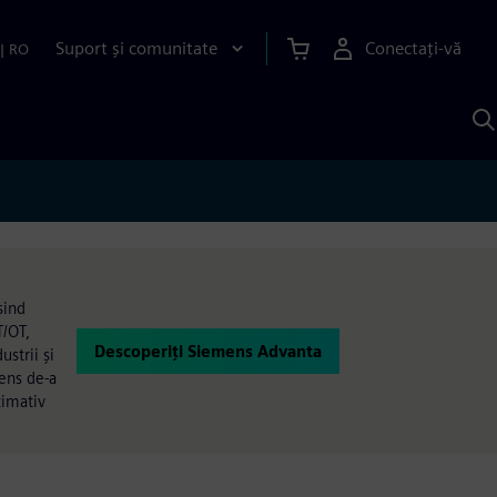
Suport și comunitate
Conectați-vă
|
RO
C
c
S
sind
T/OT,
Descoperiți Siemens Advanta
strii și
mens de-a
ximativ