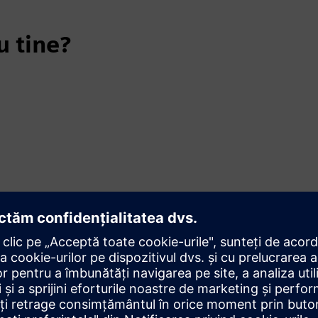
u tine?
tă