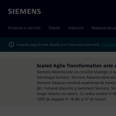
Siemens
Produse si servicii
Soluții
Industrii
Rețeaua de p
Această pagină este afișată prin traducere automată.
Vizualiza
Scaled Agile Transformation este
Siemens Advanta este un consilier strategic și p
tehnologia Siemens, Siemens Advanta oferă soluț
Siemens Advanta combină experiența de transforma
țări. Folosind afacerile și partenerii Siemens, 
lungul lanțului lor valoric. Cu sediul central î
1000 de angajați în 18 țări și 47 de birouri.