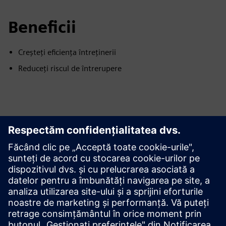
Beneficii
Creșteți eficiența întreținerii
Reduceți riscul de întrerupere
Explorați resursele și
produsele conexe
Informații și resurse suplimentare
Studiu de caz