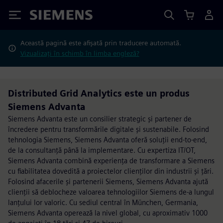
Siemens
Această pagină este afișată prin traducere automată.
Vizualizați în schimb în limba engleză?
Distributed Grid Analytics este un produs
Siemens Advanta
Siemens Advanta este un consilier strategic și partener de
încredere pentru transformările digitale și sustenabile. Folosind
tehnologia Siemens, Siemens Advanta oferă soluții end-to-end,
de la consultanță până la implementare. Cu expertiza IT/OT,
Siemens Advanta combină experiența de transformare a Siemens
cu fiabilitatea dovedită a proiectelor clienților din industrii și țări.
Folosind afacerile și partenerii Siemens, Siemens Advanta ajută
clienții să deblocheze valoarea tehnologiilor Siemens de-a lungul
lanțului lor valoric. Cu sediul central în München, Germania,
Siemens Advanta operează la nivel global, cu aproximativ 1000