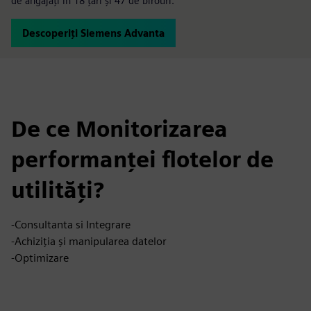
de angajați în 18 țări și 47 de birouri.
Descoperiți Siemens Advanta
De ce Monitorizarea
performanței flotelor de
utilități?
-Consultanta si Integrare
-Achiziția și manipularea datelor
-Optimizare