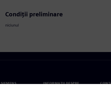
Condiții preliminare
niciunul
 SIEMENS
INFORMAȚII DESPRE
CONT
COMPANIE
noi
Conta
Compania
erea
Sediil
Relațiile cu investitorii