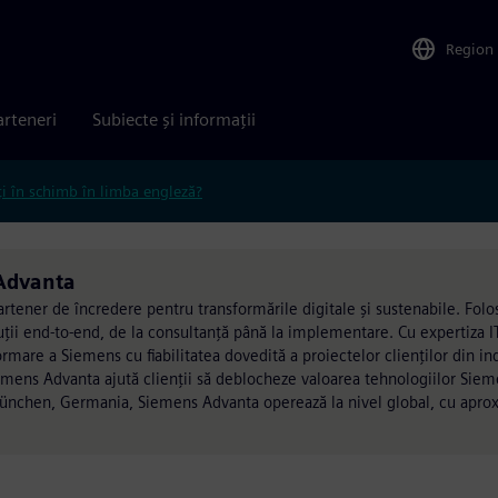
Region
arteneri
Subiecte și informații
ți în schimb în limba engleză?
Advanta
artener de încredere pentru transformările digitale și sustenabile. Folo
ii end-to-end, de la consultanță până la implementare. Cu expertiza I
re a Siemens cu fiabilitatea dovedită a proiectelor clienților din indu
Siemens Advanta ajută clienții să deblocheze valoarea tehnologiilor Sie
n München, Germania, Siemens Advanta operează la nivel global, cu apro