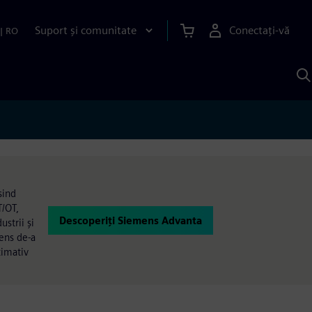
Suport și comunitate
Conectați-vă
|
RO
C
c
S
sind
T/OT,
Descoperiți Siemens Advanta
strii și
mens de-a
ximativ