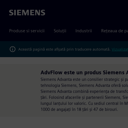
Siemens
Produse si servicii
Soluții
Industrii
Rețeaua de p
Această pagină este afișată prin traducere automată.
Vizualiza
AdvFlow este un produs Siemens 
Siemens Advanta este un consilier strategic și p
tehnologia Siemens, Siemens Advanta oferă soluț
Siemens Advanta combină experiența de transforma
țări. Folosind afacerile și partenerii Siemens, 
lungul lanțului lor valoric. Cu sediul central î
1000 de angajați în 18 țări și 47 de birouri.