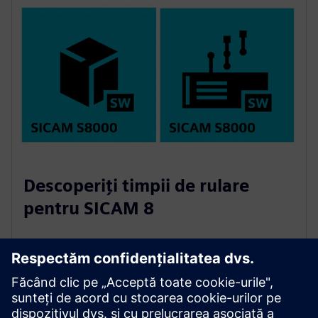
Descoperiți timpii de rulare
pentru SICAM 8
SICAM S8000
SICAM S8000 este un software de automatizare și
control al puterii SICAM 8 independent de hardware
pentru aplicații de joasă, medie și înaltă tensiune în