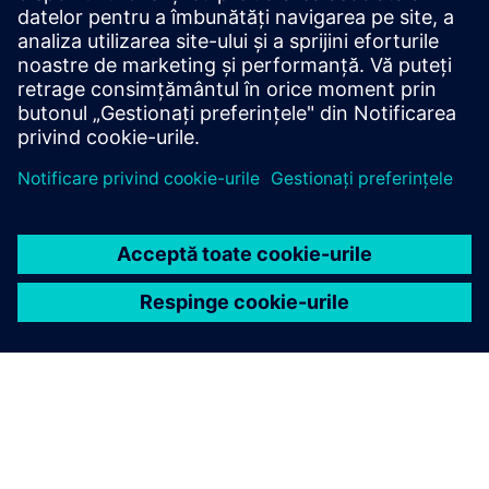
întregul lanț de aprovizionare cu energie, cu
arhitectură modulară și suport complet pentru
virtualizare.