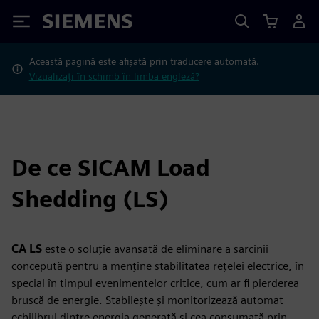
Siemens
Această pagină este afișată prin traducere automată.
Vizualizați în schimb în limba engleză?
De ce SICAM Load
Shedding (LS)
CA LS
este o soluție avansată de eliminare a sarcinii
concepută pentru a menține stabilitatea rețelei electrice, în
special în timpul evenimentelor critice, cum ar fi pierderea
bruscă de energie. Stabilește și monitorizează automat
echilibrul dintre energia generată și cea consumată prin