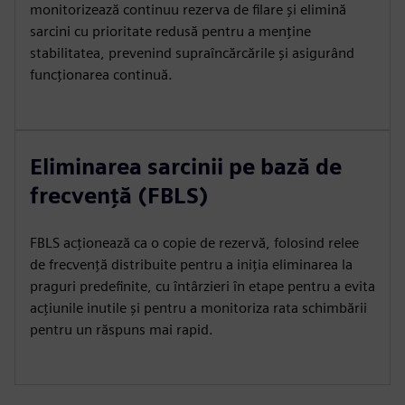
monitorizează continuu rezerva de filare și elimină
sarcini cu prioritate redusă pentru a menține
stabilitatea, prevenind supraîncărcările și asigurând
funcționarea continuă.
Eliminarea sarcinii pe bază de
frecvență (FBLS)
FBLS acționează ca o copie de rezervă, folosind relee
de frecvență distribuite pentru a iniția eliminarea la
praguri predefinite, cu întârzieri în etape pentru a evita
acțiunile inutile și pentru a monitoriza rata schimbării
pentru un răspuns mai rapid.