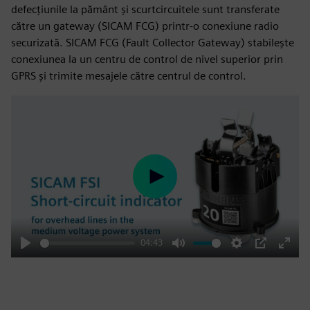
defecțiunile la pământ și scurtcircuitele sunt transferate
către un gateway (SICAM FCG) printr-o conexiune radio
securizată. SICAM FCG (Fault Collector Gateway) stabilește
conexiunea la un centru de control de nivel superior prin
GPRS și trimite mesajele către centrul de control.
Play
04:43
Play
Mute
Settings
PIP
Enter
fulls