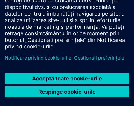
Profilul SICAM FSI
Specificațiile licitației
SiePortal - Magazin online
SICAM FSI pe SIEPortal