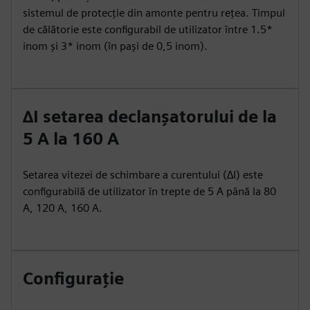
sistemul de protecție din amonte pentru rețea. Timpul
de călătorie este configurabil de utilizator între 1.5*
inom și 3* inom (în pași de 0,5 inom).
∆I setarea declanşatorului de la
5 A la 160 A
Setarea vitezei de schimbare a curentului (∆I) este
configurabilă de utilizator în trepte de 5 A până la 80
A, 120 A, 160 A.
Configurație