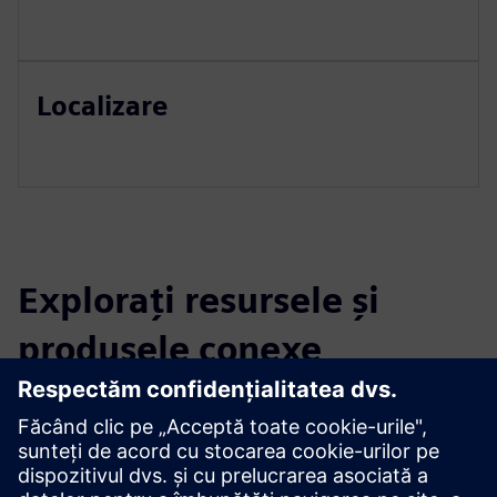
Localizare
Explorați resursele și
produsele conexe
Informații și resurse suplimentare
Utilizarea sunetului pentru robotică