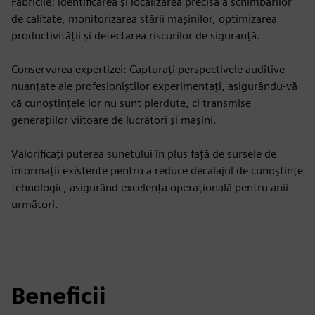
Fabricile: identificarea și localizarea precisă a schimbărilor
de calitate, monitorizarea stării mașinilor, optimizarea
productivității și detectarea riscurilor de siguranță.
Conservarea expertizei: Capturați perspectivele auditive
nuanțate ale profesioniștilor experimentați, asigurându-vă
că cunoștințele lor nu sunt pierdute, ci transmise
generațiilor viitoare de lucrători și mașini.
Valorificați puterea sunetului în plus față de sursele de
informații existente pentru a reduce decalajul de cunoștințe
tehnologic, asigurând excelența operațională pentru anii
următori.
Beneficii