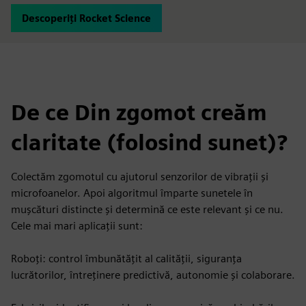
Descoperiți Rocket Science
De ce Din zgomot creăm
claritate (folosind sunet)?
Colectăm zgomotul cu ajutorul senzorilor de vibrații și
microfoanelor. Apoi algoritmul împarte sunetele în
mușcături distincte și determină ce este relevant și ce nu.
Cele mai mari aplicații sunt:
Roboți: control îmbunătățit al calității, siguranța
lucrătorilor, întreținere predictivă, autonomie și colaborare.