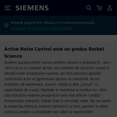
Siemens
Această pagină este afișată prin traducere automată.
Vizualizați în schimb în limba engleză?
Active Noise Control este un produs Rocket
Science
Suntem puntea dintre lumea undelor sonore și puterea AI. <br/>
<br/>Lucrul cu sunetul aerian sau transmis de structuri (sunet și
vibrații) este moștenirea noastră, am fost pionierii aplicării
controlului activ al zgomotului pentru uz industrial. Acum
echipăm, de asemenea, mașini, roboți și alte „lucruri” cu
capacitatea de a auzi, înțelege și reacționa la mediul lor. <br/>
<br/>Soluțiile noastre prosperă în cele mai dificile condiții -
temperaturi extreme, viteze mari și semnale slabe. Nu ne oprim
la expertiza tehnica; suntem parteneri cu tine, gandim in afara
cutiei si creand cu nerabdare noi valori si oportunitati.