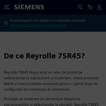
Siemens
Această pagină este afișată prin traducere automată.
Vizualizați în schimb în limba engleză?
De ce Reyrolle 7SR45?
Reyrolle 7SR45 Argus este un releu de protecție
nedirecțional la supracurent și la pământ. Oferă protecție
fiabilă și funcționalitate avansată pentru o gamă largă de
configurații ale sistemului de alimentare.
Protejați-vă sistemele de alimentare împotriva
supracurenților și defecțiunilor la pământ. Reyrolle 7SR45