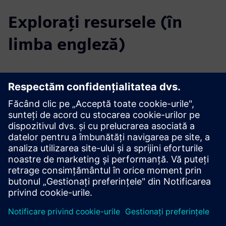
Explorați resursele (în
limba engleză)
Descărcări
Profilul Reyrolle 7SR45
Catalog Reyrolle 7SR45
Specificațiile licitației
Portalul SIE
Reyrolle 7SR45 pe SiePortal