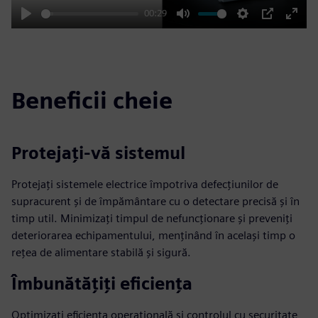
00:29
Play
Mute
Settings
PIP
Enter
fulls
Beneficii cheie
Protejați-vă sistemul
Protejați sistemele electrice împotriva defecțiunilor de
supracurent și de împământare cu o detectare precisă și în
timp util. Minimizați timpul de nefuncționare și preveniți
deteriorarea echipamentului, menținând în același timp o
rețea de alimentare stabilă și sigură.
Îmbunătățiți eficiența
Optimizați eficiența operațională și controlul cu securitate