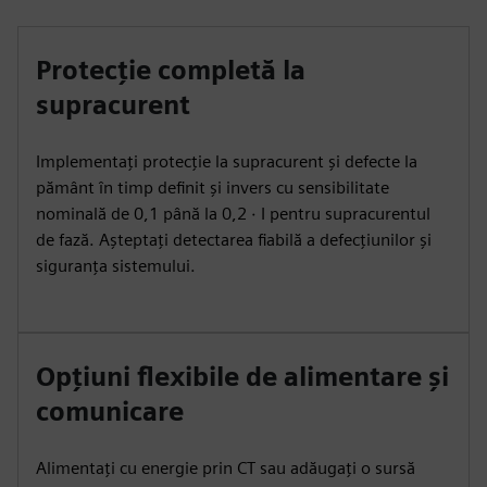
Protecție completă la
supracurent
Implementați protecție la supracurent și defecte la
pământ în timp definit și invers cu sensibilitate
nominală de 0,1 până la 0,2 ⋅ I pentru supracurentul
de fază. Așteptați detectarea fiabilă a defecțiunilor și
siguranța sistemului.
Opțiuni flexibile de alimentare și
comunicare
Alimentați cu energie prin CT sau adăugați o sursă