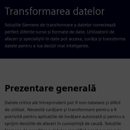
Transformarea datelor
Soluțiile Siemens de transformare a datelor conectează
perfect diferite surse și formate de date. Utilizatorii de
afaceri și specialiștii în date pot accesa, curăța și transforma
datele pentru a lua decizii mai inteligente.
Prezentare generală
Datele critice ale întreprinderii pot fi non-tabelare și dificil
de utilizat. Necesită curățare și transformare pentru a fi
potrivită pentru aplicațiile de învățare automată și pentru a
sprijini deciziile de afaceri în cunoștință de cauză. Soluțiile