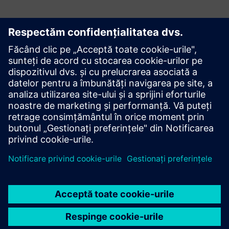
Începeți
Explorați produsele