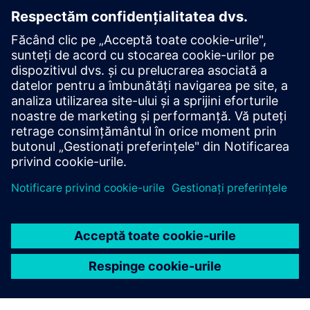
Asamblare carcasă la cerere
Asamblați automat cazuri de planificare complete,
gata de simulare, pentru orice dată de studiu,
utilizând date integrate de proiect, profil și evaluări.