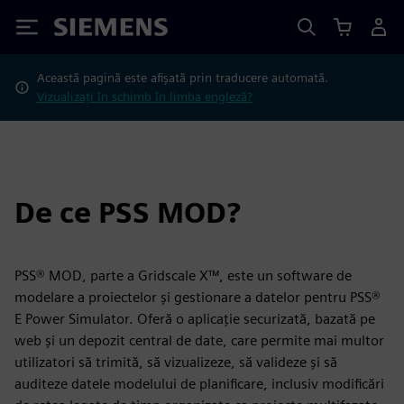
Siemens
Această pagină este afișată prin traducere automată.
Vizualizați în schimb în limba engleză?
De ce PSS MOD?
PSS® MOD, parte a Gridscale X™, este un software de
modelare a proiectelor și gestionare a datelor pentru PSS®
E Power Simulator. Oferă o aplicație securizată, bazată pe
web și un depozit central de date, care permite mai multor
utilizatori să trimită, să vizualizeze, să valideze și să
auditeze datele modelului de planificare, inclusiv modificări