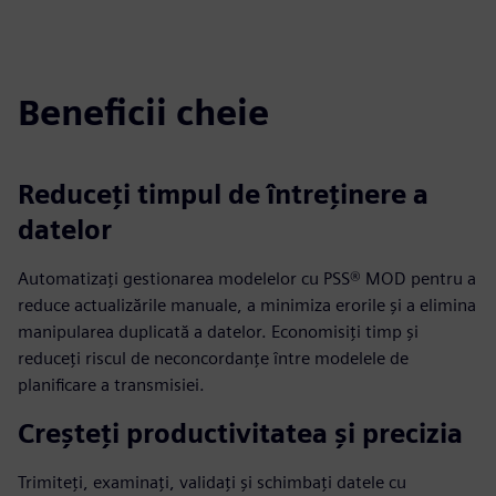
fulls
Beneficii cheie
Reduceți timpul de întreținere a
datelor
Automatizați gestionarea modelelor cu PSS® MOD pentru a
reduce actualizările manuale, a minimiza erorile și a elimina
manipularea duplicată a datelor. Economisiți timp și
reduceți riscul de neconcordanțe între modelele de
planificare a transmisiei.
Creșteți productivitatea și precizia
Trimiteți, examinați, validați și schimbați datele cu