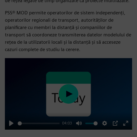
de rețea legate de timp organizate ca proiecte multifazate.
PSS® MOD permite operatorilor de sistem independenți,
operatorilor regionali de transport, autorităților de
planificare cu membri la distanță și companiilor de
transport să coordoneze transmiterea datelor modelului de
rețea de la utilizatorii locali și la distanță și să acceseze
cazuri complete de studiu la cerere.
Play
04:03
Play
Mute
Settings
PIP
Enter