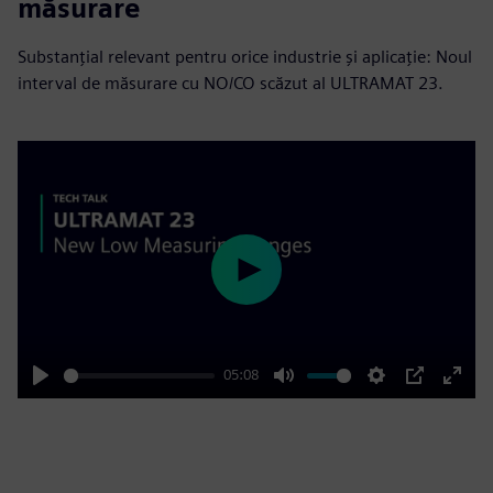
măsurare
Substanțial relevant pentru orice industrie și aplicație: Noul
interval de măsurare cu NO/CO scăzut al ULTRAMAT 23.
Play
05:08
Play
Mute
Settings
PIP
Enter
fulls