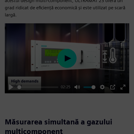
acestui design multi-component, ULTRAMAT 23 oferă un
grad ridicat de eficiență economică și este utilizat pe scară
largă.
Play
02:25
Play
Mute
Settings
PIP
Enter
fulls
Măsurarea simultană a gazului
multicomponent