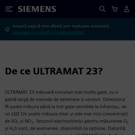
Siemens
Această pagină este afișată prin traducere automată.
Vizualizați în schimb în limba engleză?
De ce ULTRAMAT 23?
ULTRAMAT 23 măsoară simultan mai multe gaze, cu o
gamă largă de metode de detectare și senzori. Detectorul
IR poate măsura până la trei gaze sensibile la infraroșu, iar
un LED UV poate măsura chiar și cele mai mici concentrații
de SO₂ și NO₂. Senzorii electrochimici pentru măsurarea O₂
și H₂S sunt, de asemenea, disponibili ca opțiune. Datorită