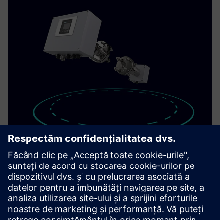
SITRANS TDL
Achieve fast, selective gas measurement with the in-
situ gas analyzer SITRANS TDL for a wide range of
different gases.