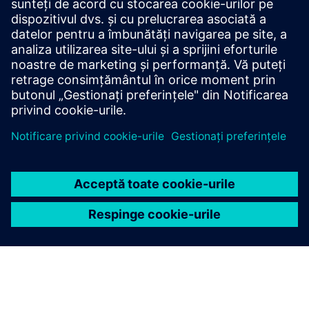
Unitățile de condiționare cu pompe, răcitoare și
convertoare de NOx oferă rezultate precise pentru
analiza gazelor și măsurarea debitului volumic.