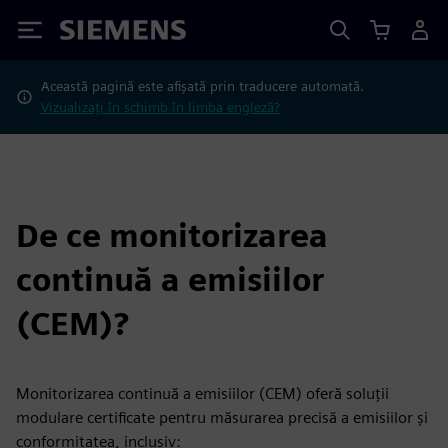
Siemens
Această pagină este afișată prin traducere automată.
Vizualizați în schimb în limba engleză?
De ce monitorizarea
continuă a emisiilor
(CEM)?
Monitorizarea continuă a emisiilor (CEM) oferă soluții
modulare certificate pentru măsurarea precisă a emisiilor și
conformitatea, inclusiv: