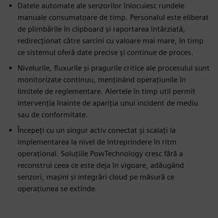
Datele automate ale senzorilor înlocuiesc rundele
manuale consumatoare de timp. Personalul este eliberat
de plimbările în clipboard și raportarea întârziată,
redirecționat către sarcini cu valoare mai mare, în timp
ce sistemul oferă date precise și continue de proces.
Nivelurile, fluxurile și pragurile critice ale procesului sunt
monitorizate continuu, menținând operațiunile în
limitele de reglementare. Alertele în timp util permit
intervenția înainte de apariția unui incident de mediu
sau de conformitate.
Începeți cu un singur activ conectat și scalați la
implementarea la nivel de întreprindere în ritm
operațional. Soluțiile PowTechnology cresc fără a
reconstrui ceea ce este deja în vigoare, adăugând
senzori, mașini și integrări cloud pe măsură ce
operațiunea se extinde.