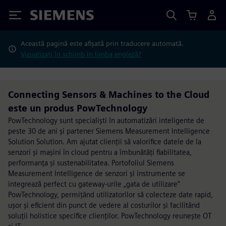
Siemens
Această pagină este afișată prin traducere automată.
Vizualizați în schimb în limba engleză?
Connecting Sensors & Machines to the Cloud
este un produs PowTechnology
PowTechnology sunt specialiști în automatizări inteligente de
peste 30 de ani și partener Siemens Measurement Intelligence
Solution Solution. Am ajutat clienții să valorifice datele de la
senzori și mașini în cloud pentru a îmbunătăți fiabilitatea,
performanța și sustenabilitatea. Portofoliul Siemens
Measurement Intelligence de senzori și instrumente se
integrează perfect cu gateway-urile „gata de utilizare”
PowTechnology, permițând utilizatorilor să colecteze date rapid,
ușor și eficient din punct de vedere al costurilor și facilitând
soluții holistice specifice clienților. PowTechnology reunește OT