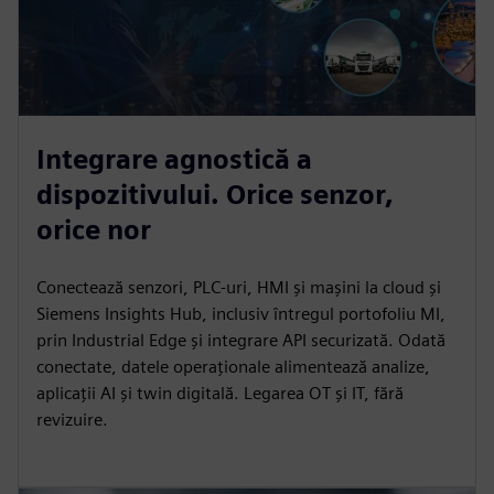
Integrare agnostică a
dispozitivului. Orice senzor,
orice nor
Conectează senzori, PLC-uri, HMI și mașini la cloud și
Siemens Insights Hub, inclusiv întregul portofoliu MI,
prin Industrial Edge și integrare API securizată. Odată
conectate, datele operaționale alimentează analize,
aplicații AI și twin digitală. Legarea OT și IT, fără
revizuire.