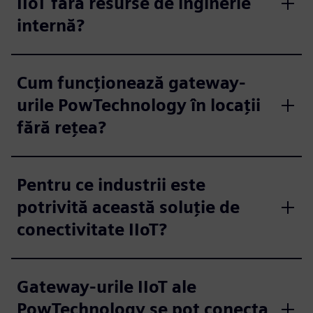
IIoT fără resurse de inginerie
internă?
Cum funcționează gateway-
urile PowTechnology în locații
fără rețea?
Pentru ce industrii este
potrivită această soluție de
conectivitate IIoT?
Gateway-urile IIoT ale
PowTechnology se pot conecta