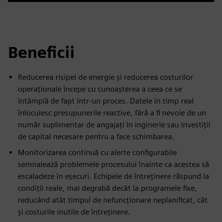
Beneficii
Reducerea risipei de energie și reducerea costurilor
operaționale începe cu cunoașterea a ceea ce se
întâmplă de fapt într-un proces. Datele în timp real
înlocuiesc presupunerile reactive, fără a fi nevoie de un
număr suplimentar de angajați în inginerie sau investiții
de capital necesare pentru a face schimbarea.
Monitorizarea continuă cu alerte configurabile
semnalează problemele procesului înainte ca acestea să
escaladeze în eșecuri. Echipele de întreținere răspund la
condiții reale, mai degrabă decât la programele fixe,
reducând atât timpul de nefuncționare neplanificat, cât
și costurile inutile de întreținere.