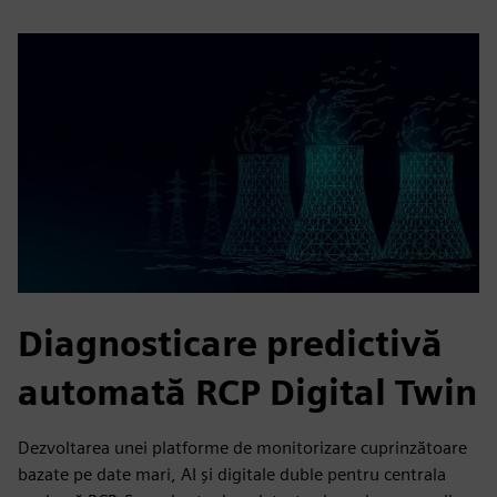
Diagnosticare predictivă
automată RCP Digital Twin
Dezvoltarea unei platforme de monitorizare cuprinzătoare
bazate pe date mari, AI și digitale duble pentru centrala