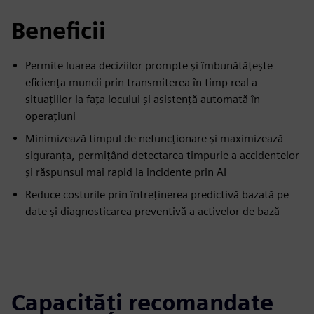
Beneficii
Permite luarea deciziilor prompte şi îmbunătăţeşte
eficienţa muncii prin transmiterea în timp real a
situaţiilor la faţa locului şi asistenţă automată în
operaţiuni
Minimizează timpul de nefuncționare și maximizează
siguranța, permițând detectarea timpurie a accidentelor
și răspunsul mai rapid la incidente prin AI
Reduce costurile prin întreţinerea predictivă bazată pe
date şi diagnosticarea preventivă a activelor de bază
Capacități recomandate