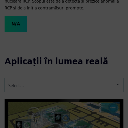
nucleară RCP. Scopul este de a detecta și prezice anomalia
RCP și de a iniția contramăsuri prompte.
N/A
Aplicații în lumea reală
Select...