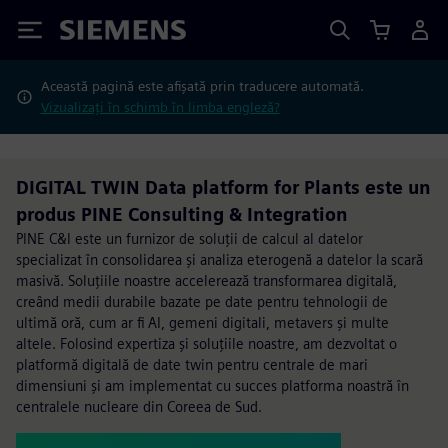
Siemens
Această pagină este afișată prin traducere automată.
Vizualizați în schimb în limba engleză?
DIGITAL TWIN Data platform for Plants este un
produs PINE Consulting & Integration
PINE C&I este un furnizor de soluții de calcul al datelor
specializat în consolidarea și analiza eterogenă a datelor la scară
masivă. Soluțiile noastre accelerează transformarea digitală,
creând medii durabile bazate pe date pentru tehnologii de
ultimă oră, cum ar fi AI, gemeni digitali, metavers și multe
altele. Folosind expertiza și soluțiile noastre, am dezvoltat o
platformă digitală de date twin pentru centrale de mari
dimensiuni și am implementat cu succes platforma noastră în
centralele nucleare din Coreea de Sud.