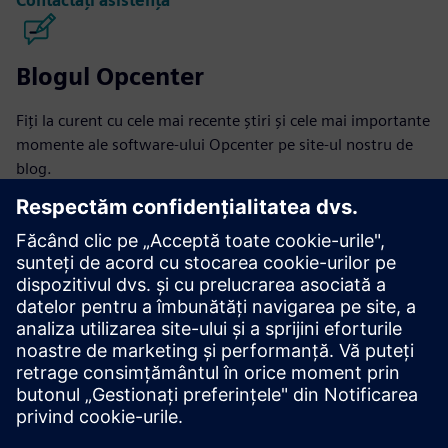
Contactați asistența
Blogul Opcenter
Fiți la curent cu cele mai recente știri și cele mai importante
momente ale software-ului Opcenter pe site-ul nostru de
blog.
Vizitați blogul
Comunitatea Opcenter
Alăturați-vă conversației sau obțineți răspunsuri la toate
întrebările software Opcenter.
Vizitați comunitatea