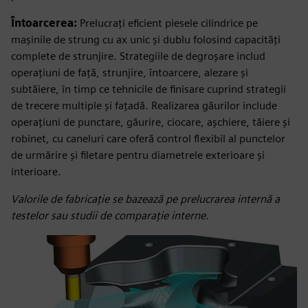
Întoarcerea:
Prelucrați eficient piesele cilindrice pe
mașinile de strung cu ax unic și dublu folosind capacități
complete de strunjire. Strategiile de degroșare includ
operațiuni de față, strunjire, întoarcere, alezare și
subtăiere, în timp ce tehnicile de finisare cuprind strategii
de trecere multiple și fațadă. Realizarea găurilor include
operațiuni de punctare, găurire, ciocare, așchiere, tăiere și
robinet, cu caneluri care oferă control flexibil al punctelor
de urmărire și filetare pentru diametrele exterioare și
interioare.
Valorile de fabricație se bazează pe prelucrarea internă a
testelor sau studii de comparație interne.