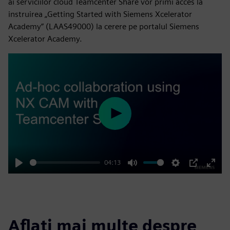
ai serviciilor cloud Teamcenter Share vor primi acces la
instruirea „Getting Started with Siemens Xcelerator
Academy” (LAAS49000) la cerere pe portalul Siemens
Xcelerator Academy.
Play
04:13
Play
Mute
Settings
PIP
Enter
fulls
Aflați mai multe despre