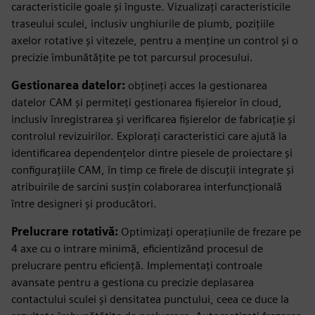
caracteristicile goale și înguste. Vizualizați caracteristicile
traseului sculei, inclusiv unghiurile de plumb, pozițiile
axelor rotative și vitezele, pentru a menține un control și o
precizie îmbunătățite pe tot parcursul procesului.
Gestionarea datelor:
obțineți acces la gestionarea
datelor CAM și permiteți gestionarea fișierelor în cloud,
inclusiv înregistrarea și verificarea fișierelor de fabricație și
controlul revizuirilor. Explorați caracteristici care ajută la
identificarea dependențelor dintre piesele de proiectare și
configurațiile CAM, în timp ce firele de discuții integrate și
atribuirile de sarcini susțin colaborarea interfuncțională
între designeri și producători.
Prelucrare rotativă:
Optimizați operațiunile de frezare pe
4 axe cu o intrare minimă, eficientizând procesul de
prelucrare pentru eficiență. Implementați controale
avansate pentru a gestiona cu precizie deplasarea
contactului sculei și densitatea punctului, ceea ce duce la