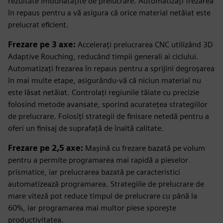
rezultate îmbunătățite de prelucrare. Automatizați frezarea
în repaus pentru a vă asigura că orice material netăiat este
prelucrat eficient.
Frezare pe 3 axe:
Accelerați prelucrarea CNC utilizând 3D
Adaptive Rouching, reducând timpii generali ai ciclului.
Automatizați frezarea în repaus pentru a sprijini degroșarea
în mai multe etape, asigurându-vă că niciun material nu
este lăsat netăiat. Controlați regiunile tăiate cu precizie
folosind metode avansate, sporind acuratețea strategiilor
de prelucrare. Folosiți strategii de finisare netedă pentru a
oferi un finisaj de suprafață de înaltă calitate.
Frezare pe 2,5 axe:
Mașină cu frezare bazată pe volum
pentru a permite programarea mai rapidă a pieselor
prismatice, iar prelucrarea bazată pe caracteristici
automatizează programarea. Strategiile de prelucrare de
mare viteză pot reduce timpul de prelucrare cu până la
60%, iar programarea mai multor piese sporește
productivitatea.