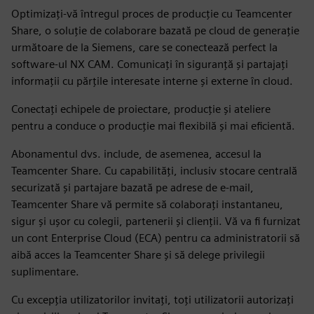
Optimizați-vă întregul proces de producție cu Teamcenter
Share, o soluție de colaborare bazată pe cloud de generație
următoare de la Siemens, care se conectează perfect la
software-ul NX CAM. Comunicați în siguranță și partajați
informații cu părțile interesate interne și externe în cloud.
Conectați echipele de proiectare, producție și ateliere
pentru a conduce o producție mai flexibilă și mai eficientă.
Abonamentul dvs. include, de asemenea, accesul la
Teamcenter Share. Cu capabilități, inclusiv stocare centrală
securizată și partajare bazată pe adrese de e-mail,
Teamcenter Share vă permite să colaborați instantaneu,
sigur și ușor cu colegii, partenerii și clienții. Vă va fi furnizat
un cont Enterprise Cloud (ECA) pentru ca administratorii să
aibă acces la Teamcenter Share și să delege privilegii
suplimentare.
Cu excepția utilizatorilor invitați, toți utilizatorii autorizați