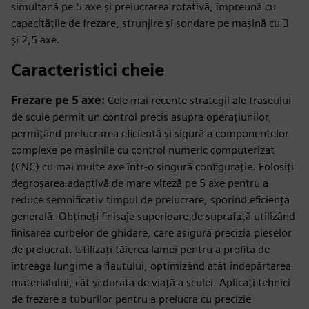
simultană pe 5 axe și prelucrarea rotativă, împreună cu
capacitățile de frezare, strunjire și sondare pe mașină cu 3
și 2,5 axe.
Caracteristici cheie
Frezare pe 5 axe:
Cele mai recente strategii ale traseului
de scule permit un control precis asupra operațiunilor,
permițând prelucrarea eficientă și sigură a componentelor
complexe pe mașinile cu control numeric computerizat
(CNC) cu mai multe axe într-o singură configurație. Folosiți
degroșarea adaptivă de mare viteză pe 5 axe pentru a
reduce semnificativ timpul de prelucrare, sporind eficiența
generală. Obțineți finisaje superioare de suprafață utilizând
finisarea curbelor de ghidare, care asigură precizia pieselor
de prelucrat. Utilizați tăierea lamei pentru a profita de
întreaga lungime a flautului, optimizând atât îndepărtarea
materialului, cât și durata de viață a sculei. Aplicați tehnici
de frezare a tuburilor pentru a prelucra cu precizie