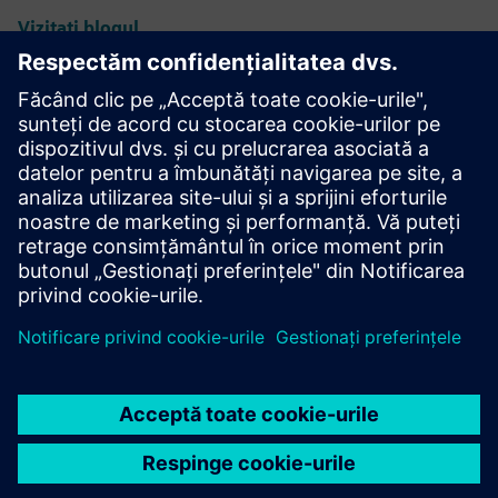
Vizitați blogul
NX pentru comunitatea
producătoare
Alăturați-vă conversației sau obțineți răspunsuri la toate
întrebările dvs. NX pentru software de fabricație.
Vizitați comunitatea