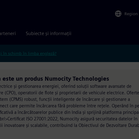
Region
arteneri
Subiecte și informații
ți în schimb în limba engleză?
este un produs Numocity Technologies
ctrice și gestionarea energiei, oferind soluții software avansate de
e (CPO), operatorii de flote și proprietarii de vehicule electrice. Ofert
m (CPMS) robust, funcții inteligente de încărcare și gestionare a
ect care permite încărcarea fără probleme între rețele. Operând în p
ativă a încărcătoarelor publice din India și sprijină platforma principa
r/>Certificat ISO 27001:2022, Numocity asigură securitatea datelor în
i inovatoare și scalabile, contribuind la Obiectivul de Dezvoltare Durab