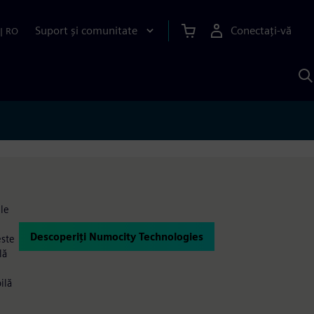
Suport și comunitate
Conectați-vă
|
RO
C
c
S
ele
Descoperiți Numocity Technologies
este
lă
ilă