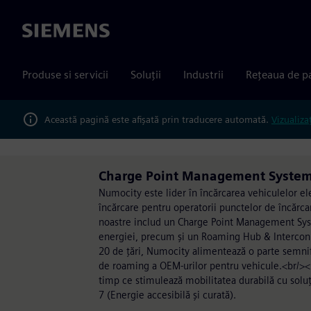
Siemens
Produse si servicii
Soluții
Industrii
Rețeaua de p
Această pagină este afișată prin traducere automată.
Vizualiza
Charge Point Management System 
Numocity este lider în încărcarea vehiculelor ele
încărcare pentru operatorii punctelor de încărcar
noastre includ un Charge Point Management Syste
energiei, precum și un Roaming Hub & Interconn
20 de țări, Numocity alimentează o parte semnific
de roaming a OEM-urilor pentru vehicule.<br/><b
timp ce stimulează mobilitatea durabilă cu soluți
7 (Energie accesibilă și curată).