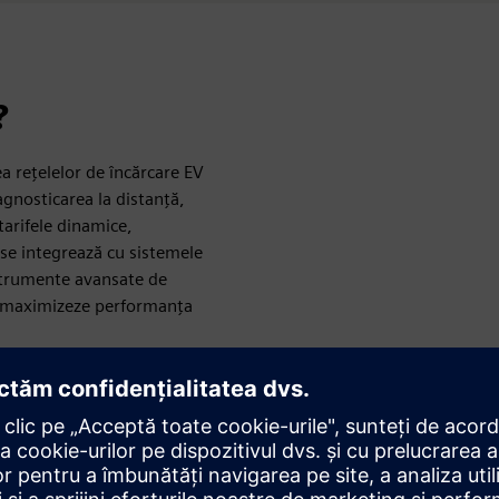
?
a rețelelor de încărcare EV
gnosticarea la distanță,
 tarifele dinamice,
 se integrează cu sistemele
instrumente avansate de
să maximizeze performanța