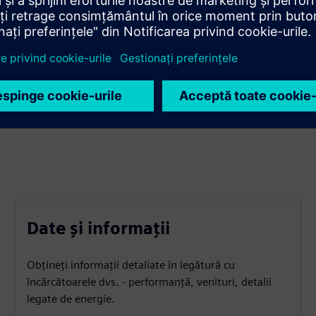
ului
u viitor
tarifare avansate și o varietate de opțiuni de plată
Date și informații
Obțineți informații detaliate în legătură cu
încărcătoarele dvs. - performanță, venituri, detalii
legate de energie.