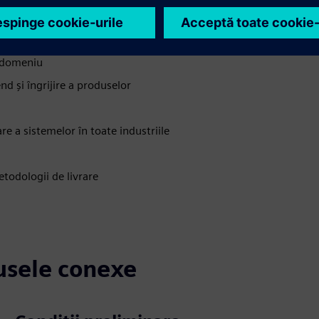
n domeniu
end și îngrijire a produselor
re a sistemelor în toate industriile
etodologii de livrare
dusele conexe