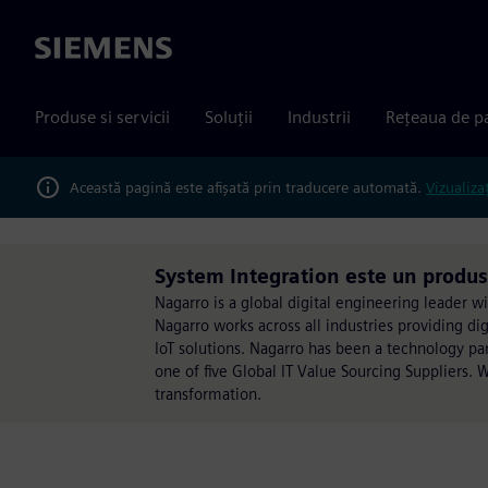
Siemens
Produse si servicii
Soluții
Industrii
Rețeaua de p
Această pagină este afișată prin traducere automată.
Vizualiza
System Integration este un produ
Nagarro is a global digital engineering leader 
Nagarro works across all industries providing d
IoT solutions. Nagarro has been a technology p
one of five Global IT Value Sourcing Suppliers. W
transformation.