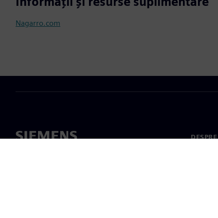
Informații și resurse suplimentare
Nagarro.com
DESPRE
Despre 
Conduc
Știri și 