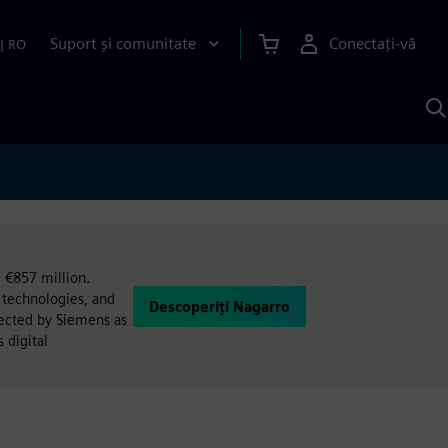
Suport și comunitate
Conectați-vă
|
RO
C
c
S
 €857 million.
 technologies, and
Descoperiți Nagarro
lected by Siemens as
 digital