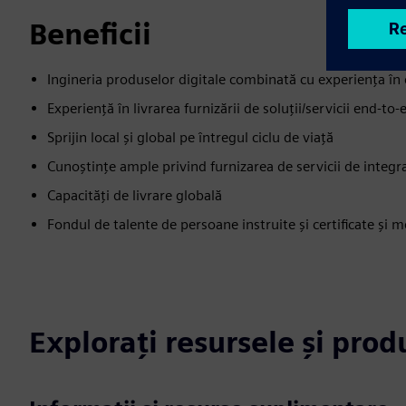
Beneficii
Ingineria produselor digitale combinată cu experiența î
Experiență în livrarea furnizării de soluții/servicii end-to-
Sprijin local și global pe întregul ciclu de viață
Cunoștințe ample privind furnizarea de servicii de integra
Capacități de livrare globală
Fondul de talente de persoane instruite și certificate și m
Explorați resursele și pro