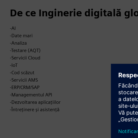
De ce Inginerie digitală gl
-AI
-Date mari
-Analiza
-Testare (AQT)
-Servicii Cloud
-IoT
-Cod scăzut
-Servicii AMS
-ERP/CRM/SAP
-Managementul API
-Dezvoltarea aplicațiilor
-Întreținere și asistență