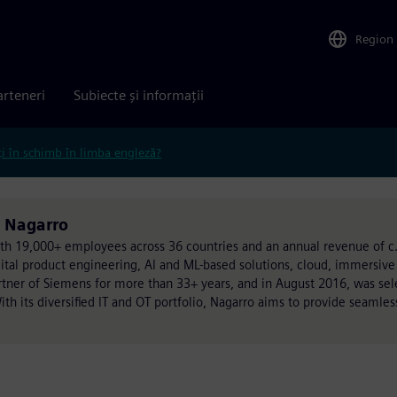
Region
arteneri
Subiecte și informații
ți în schimb în limba engleză?
s Nagarro
with 19,000+ employees across 36 countries and an annual revenue of c.
igital product engineering, AI and ML-based solutions, cloud, immersive
artner of Siemens for more than 33+ years, and in August 2016, was se
ith its diversified IT and OT portfolio, Nagarro aims to provide seamless