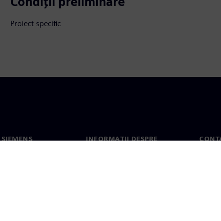
Condiții preliminare
Proiect specific
 SIEMENS
INFORMAȚII DESPRE
CONT
COMPANIE
noi
Conta
Compania
erea
Sediil
Relațiile cu investitorii
presă
Strategie