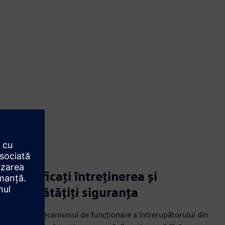
Simplificați întreținerea și
îmbunătățiți siguranța
Accesați mecanismul de funcționare a întrerupătorului din