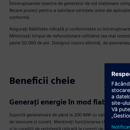
Întreruptoarele noastre de generator de vid staționare comp
fiecare proiect pentru a satisface cerințele unice ale aplicați
conformă.
Asigurați fiabilitate ridicată și conformitate cu întrerupto
Minimizați timpul de nefuncționare utilizând cea mai recent
peste 50.000 de ani. Designul nostru elimină, de asemenea, 
Beneficii cheie
Generați energie în mod fiabil
Suportă generatoare de până la 200 MW cu valori robuste
de tensiune și curent. Mențineți funcționarea stabilă chiar
și în condiții de rezistență ridicată la curenți de scurtă