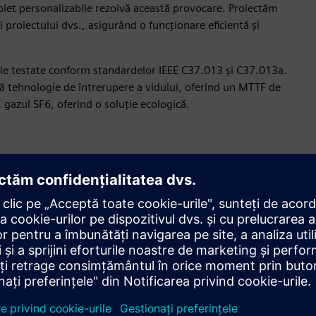
let personalizabile rezolvă această provocare. Proiectăm
ei proiectului dvs., asigurând o funcționare eficientă și
arele testate conform standardelor IEEE C37.013 și C37.013a.
ă tehnologie de întrerupere a vidului, oferind un MTTF de
gazul SF6, oferind o soluție ecologică.
Personalizați-vă soluțiile
Personalizați întreruptoarele generatorului în funcție de
cerințele dvs. electrice și mecanice. Îndepliniți cerințele
proiectului cu precizie pentru performanțe optimizate și