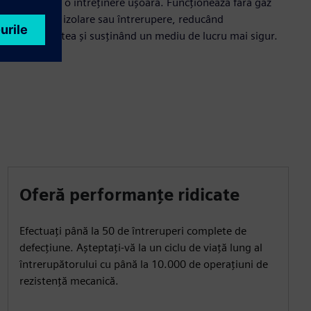
față pentru o întreținere ușoară. Funcționează fără gaz
SF6 pentru izolare sau întrerupere, reducând
complexitatea și susținând un mediu de lucru mai sigur.
Oferă performanțe ridicate
Efectuați până la 50 de întreruperi complete de
defecțiune. Așteptați-vă la un ciclu de viață lung al
întrerupătorului cu până la 10.000 de operațiuni de
rezistență mecanică.