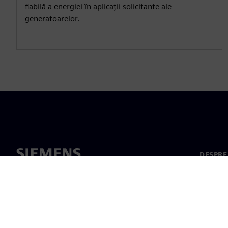
fiabilă a energiei în aplicații solicitante ale
generatoarelor.
DESPRE
Despre 
Conduc
Știri și 