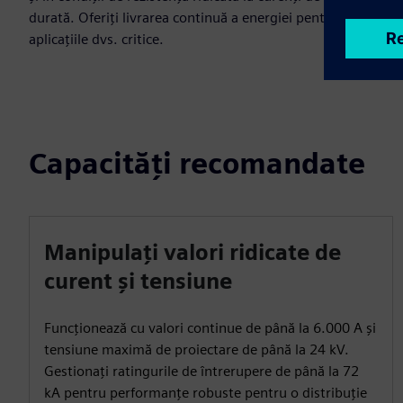
durată. Oferiți livrarea continuă a energiei pentru
aplicațiile dvs. critice.
Capacități recomandate
Manipulați valori ridicate de
curent și tensiune
Funcționează cu valori continue de până la 6.000 A și
tensiune maximă de proiectare de până la 24 kV.
Gestionați ratingurile de întrerupere de până la 72
kA pentru performanțe robuste pentru o distribuție