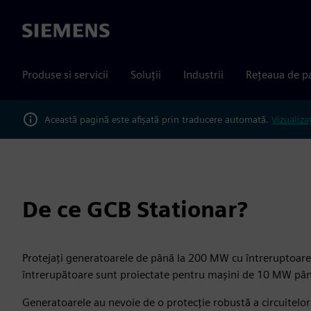
Siemens
Produse si servicii
Soluții
Industrii
Rețeaua de p
Această pagină este afișată prin traducere automată.
Vizualiza
De ce GCB Stationar?
Protejați generatoarele de până la 200 MW cu întreruptoarel
întrerupătoare sunt proiectate pentru mașini de 10 MW pân
Generatoarele au nevoie de o protecție robustă a circuitelor 