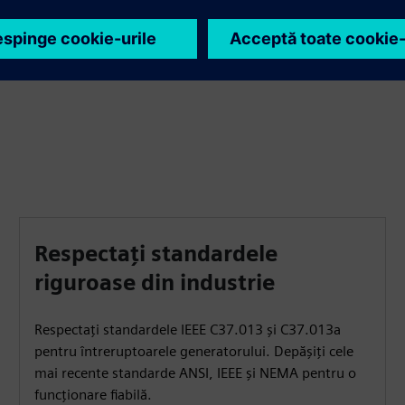
integrare eficientă în infrastructura dumneavoastră.
Respectați standardele
riguroase din industrie
Respectați standardele IEEE C37.013 și C37.013a
pentru întreruptoarele generatorului. Depășiți cele
mai recente standarde ANSI, IEEE și NEMA pentru o
funcționare fiabilă.