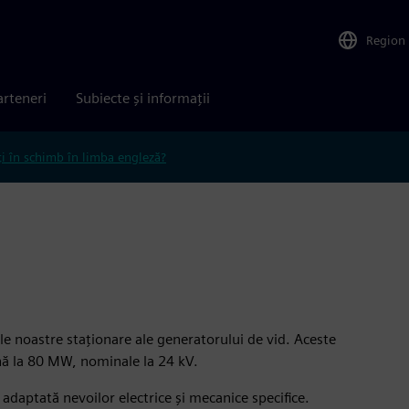
Region
arteneri
Subiecte și informații
ți în schimb în limba engleză?
e noastre staționare ale generatorului de vid. Aceste
ă la 80 MW, nominale la 24 kV.
adaptată nevoilor electrice și mecanice specifice.