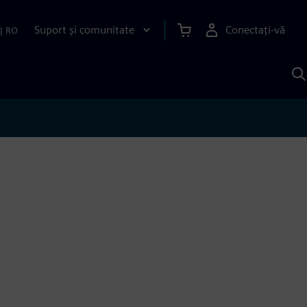
Suport și comunitate
Conectați-vă
|
RO
C
c
S