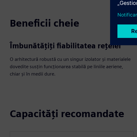
Beneficii cheie
Îmbunătățiți fiabilitatea rețelei
O arhitectură robustă cu un singur izolator și materialele
dovedite susțin funcționarea stabilă pe liniile aeriene,
chiar și în medii dure.
Capacități recomandate