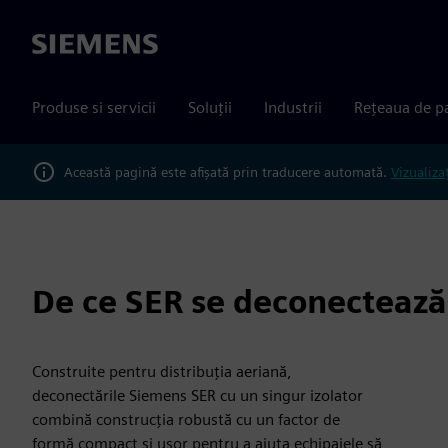
Siemens
Produse si servicii
Soluții
Industrii
Rețeaua de p
Această pagină este afișată prin traducere automată.
Vizualiza
De ce SER se deconectează
Construite pentru distribuția aeriană,
deconectările Siemens SER cu un singur izolator
combină construcția robustă cu un factor de
formă compact și ușor pentru a ajuta echipajele să