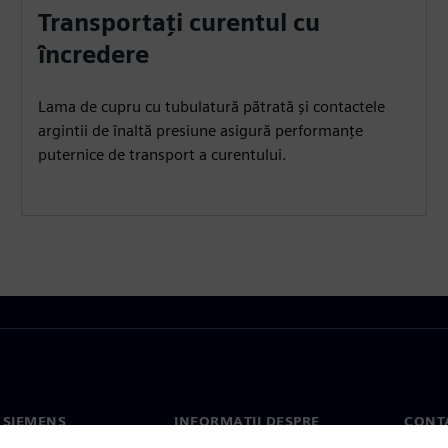
Transportați curentul cu
încredere
Lama de cupru cu tubulatură pătrată și contactele
argintii de înaltă presiune asigură performanțe
puternice de transport a curentului.
 SIEMENS
INFORMAȚII DESPRE
CONT
COMPANIE