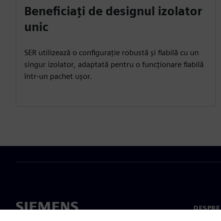
Beneficiați de designul izolator
unic
SER utilizează o configurație robustă și fiabilă cu un
singur izolator, adaptată pentru o funcționare fiabilă
într-un pachet ușor.
DESPRE