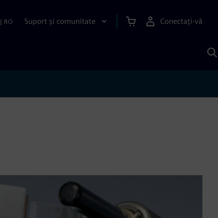
Suport și comunitate
Conectați-vă
|
RO
C
c
S