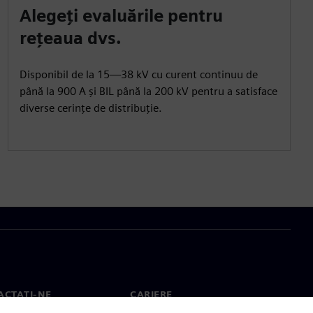
Alegeți evaluările pentru
rețeaua dvs.
Disponibil de la 15—38 kV cu curent continuu de
până la 900 A și BIL până la 200 kV pentru a satisface
diverse cerințe de distribuție.
ACTAȚI-NE
CARIERE