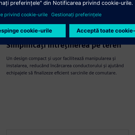
Simplificați întreținerea pe teren
Un design compact și ușor facilitează manipularea și
instalarea, reducând încărcarea conductorului și ajutând
echipajele să finalizeze eficient sarcinile de comutare.