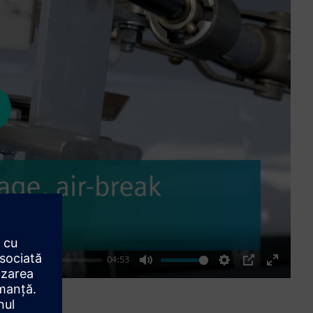
ay
04:53
Mute
Settings
PIP
Enter
fullscre