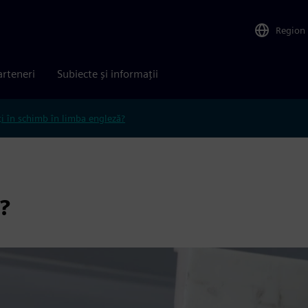
Region
arteneri
Subiecte și informații
ți în schimb în limba engleză?
?