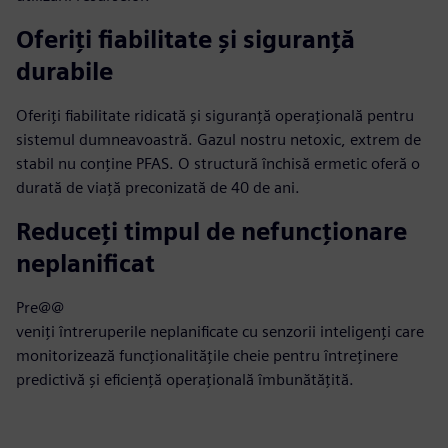
Oferiți fiabilitate și siguranță
durabile
Oferiți fiabilitate ridicată și siguranță operațională pentru
sistemul dumneavoastră. Gazul nostru netoxic, extrem de
stabil nu conține PFAS. O structură închisă ermetic oferă o
durată de viață preconizată de 40 de ani.
Reduceți timpul de nefuncționare
neplanificat
Pre@@
veniți întreruperile neplanificate cu senzorii inteligenți care
monitorizează funcționalitățile cheie pentru întreținere
predictivă și eficiență operațională îmbunătățită.