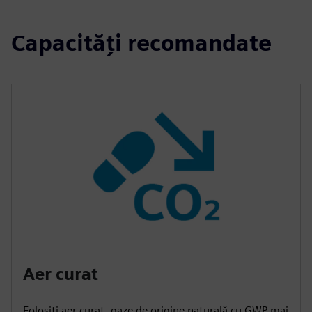
Capacități recomandate
Aer curat
Folosiți aer curat, gaze de origine naturală cu GWP mai