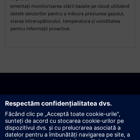
ementați monitorizarea stării bazate pe cloud utilizând
datele senzorilor pentru a măsura presiunea gazului,
starea întrerupătorului, temperatura și umiditatea
pentru informații proactive.
Începeți
Contactați-ne