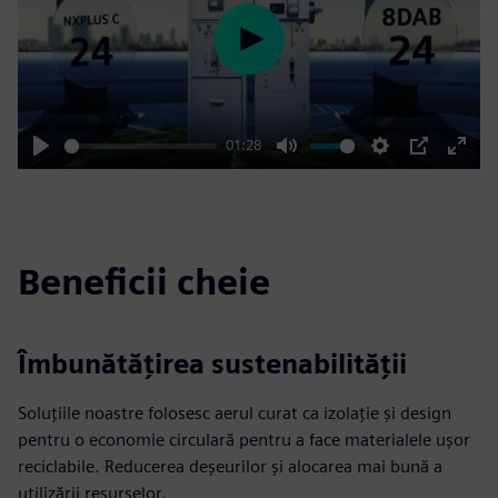
Play
01:28
Play
Mute
Settings
PIP
Enter
fulls
Beneficii cheie
Îmbunătățirea sustenabilității
Soluțiile noastre folosesc aerul curat ca izolație și design
pentru o economie circulară pentru a face materialele ușor
reciclabile. Reducerea deșeurilor și alocarea mai bună a
utilizării resurselor.