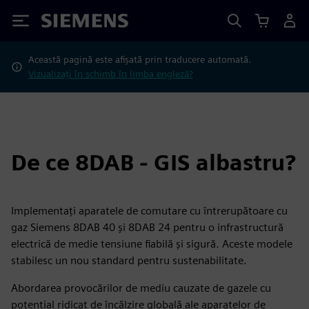
Siemens
Această pagină este afișată prin traducere automată.
Vizualizați în schimb în limba engleză?
De ce 8DAB - GIS albastru?
Implementați aparatele de comutare cu întrerupătoare cu
gaz Siemens 8DAB 40 și 8DAB 24 pentru o infrastructură
electrică de medie tensiune fiabilă și sigură. Aceste modele
stabilesc un nou standard pentru sustenabilitate.
Abordarea provocărilor de mediu cauzate de gazele cu
potențial ridicat de încălzire globală ale aparatelor de