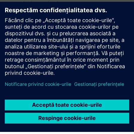
Condiții preliminare
Abonament Mendix
Infrastructura IT
Obiective clare
Planul strategiei digitale
Accesul la date
Instruire de bază Mendix
Puncte de integrare definite