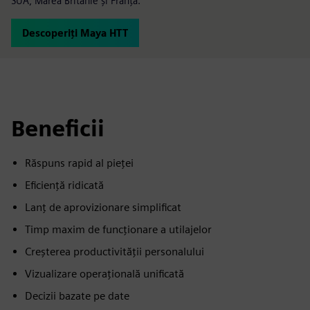
SUA, Marea Britanie și Franța.
Descoperiți Maya HTT
Beneficii
Răspuns rapid al pieței
Eficiență ridicată
Lanț de aprovizionare simplificat
Timp maxim de funcționare a utilajelor
Creșterea productivității personalului
Vizualizare operațională unificată
Decizii bazate pe date