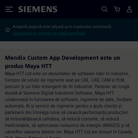
Siemens
Această pagină este afișată prin traducere automată.
Vizualizați în schimb în limba engleză?
Mendix Custom App Development este un
produs Maya HTT
Maya HTT Ltd este un dezvoltator de software lider în industrie,
furnizor de soluții de inginerie axat pe CAE, CAD, CAM și PLM,
precum și un lider emergent de AI industrial. Partener de lungă
durată al Siemens Digital Industries Software, Maya HTT
colaborează în furnizarea de software, inginerie de date, învățare
automată, AI și servicii de inginerie pentru a ajuta clienții și
partenerii din întreaga lume să crească performanța producției,
să îmbunătățească calitatea, să reducă costurile, să reducă
ineficiențele, să optimizeze consumul de energie (WAGES) și să
valorifice valoarea datelor lor. Maya HTT Ltd are birouri în Canada,