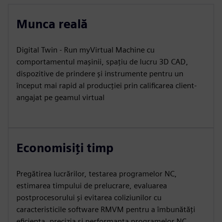
Munca reală
Digital Twin - Run myVirtual Machine cu
comportamentul mașinii, spațiu de lucru 3D CAD,
dispozitive de prindere și instrumente pentru un
început mai rapid al producției prin calificarea client-
angajat pe geamul virtual
Economisiți timp
Pregătirea lucrărilor, testarea programelor NC,
estimarea timpului de prelucrare, evaluarea
postprocesorului și evitarea coliziunilor cu
caracteristicile software RMVM pentru a îmbunătăți
eficiența, precizia și performanța programelor NC