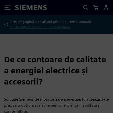
Siemens
Această pagină este afișată prin traducere automată.
Vizualizați în schimb în limba engleză?
De ce contoare de calitate
a energiei electrice și
accesorii?
Soluțiile Siemens de monitorizare a energiei furnizează date
precise și opțiuni scalabile pentru eficiență, fiabilitate și
conformitate: