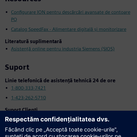
Configurare ION pentru descărcări avansate de contoare
PQ
Catalog SpeedFax - Alimentare digitală și monitorizare
Literatură suplimentară
Asistență online pentru industria Siemens (SIOS)
Suport
Linie telefonică de asistență tehnică 24 de ore
1-800-333-7421
1-423-262-5710
Suport Clienți
1-8666-663-7324
info.us@siemens.com