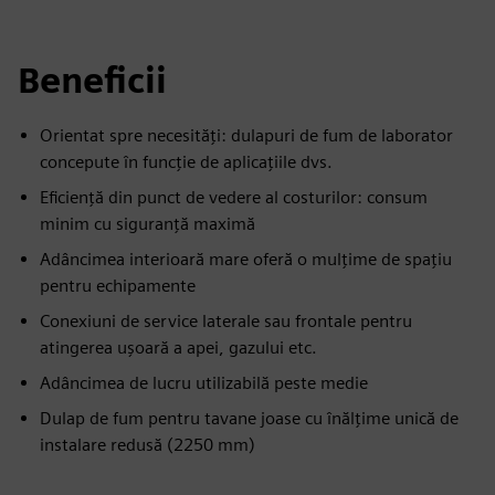
Beneficii
Orientat spre necesități: dulapuri de fum de laborator
concepute în funcție de aplicațiile dvs.
Eficiență din punct de vedere al costurilor: consum
minim cu siguranță maximă
Adâncimea interioară mare oferă o mulțime de spațiu
pentru echipamente
Conexiuni de service laterale sau frontale pentru
atingerea ușoară a apei, gazului etc.
Adâncimea de lucru utilizabilă peste medie
Dulap de fum pentru tavane joase cu înălțime unică de
instalare redusă (2250 mm)