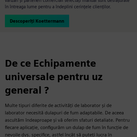
vânzări și parteneri comerciali selectați manual sunt desfășurate
în întreaga lume pentru a îndeplini cerințele clienților.
Descoperiți Koettermann
De ce Echipamente
universale pentru uz
general ?
Multe tipuri diferite de activități de laborator și de
laborator necesită dulapuri de fum adaptabile. De aceea
ascultăm îndeaproape și vă oferim sfaturi detaliate. Pentru
fiecare aplicație, configurăm un dulap de fum în funcție de
nevoile dvs. specifice, astfel încât să puteți lucra în