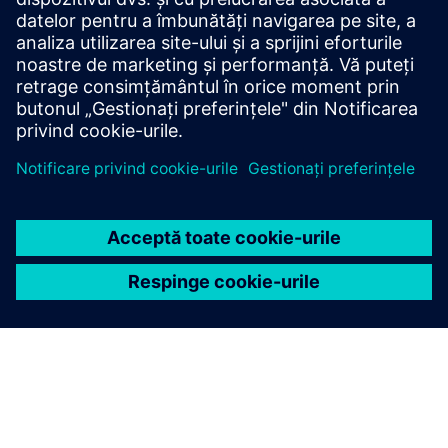
Fișă tehnică: Dulap de fum tip bancă
Site web: Köttermann - Dulap de fum tip bancă
Condiții preliminare