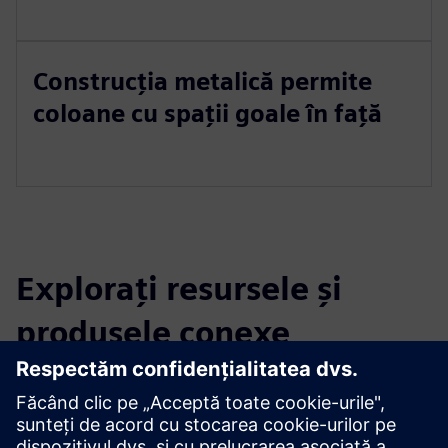
Construcția metalică permite
coloane cu spații goale în față
Explorați resursele și
produsele conexe
Informații și resurse suplimentare