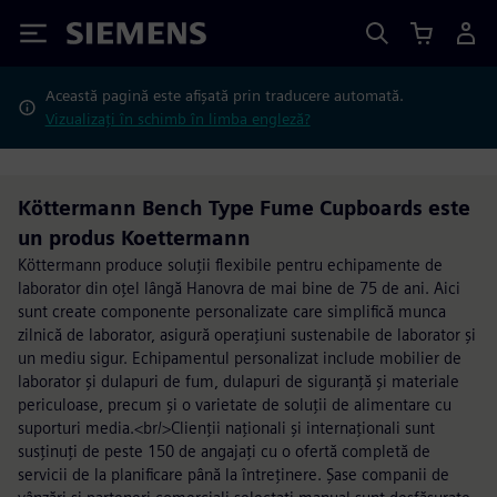
Siemens
Această pagină este afișată prin traducere automată.
Vizualizați în schimb în limba engleză?
Köttermann Bench Type Fume Cupboards este
un produs Koettermann
Köttermann produce soluții flexibile pentru echipamente de
laborator din oțel lângă Hanovra de mai bine de 75 de ani. Aici
sunt create componente personalizate care simplifică munca
zilnică de laborator, asigură operațiuni sustenabile de laborator și
un mediu sigur. Echipamentul personalizat include mobilier de
laborator și dulapuri de fum, dulapuri de siguranță și materiale
periculoase, precum și o varietate de soluții de alimentare cu
suporturi media.<br/>Clienții naționali și internaționali sunt
susținuți de peste 150 de angajați cu o ofertă completă de
servicii de la planificare până la întreținere. Șase companii de