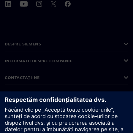
DESPRE SIEMENS
INFORMAȚII DESPRE COMPANIE
CONTACTAȚI-NE
CARIERE
©
Siemens
2026
Informații corporative