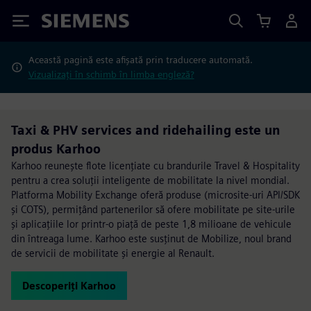
Siemens
Această pagină este afișată prin traducere automată.
Vizualizați în schimb în limba engleză?
Taxi & PHV services and ridehailing este un
produs Karhoo
Karhoo reunește flote licențiate cu brandurile Travel & Hospitality
pentru a crea soluții inteligente de mobilitate la nivel mondial.
Platforma Mobility Exchange oferă produse (microsite-uri API/SDK
și COTS), permițând partenerilor să ofere mobilitate pe site-urile
și aplicațiile lor printr-o piață de peste 1,8 milioane de vehicule
din întreaga lume. Karhoo este susținut de Mobilize, noul brand
de servicii de mobilitate și energie al Renault.
Descoperiți Karhoo