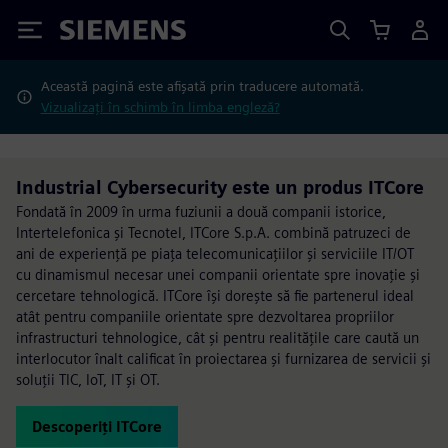
Siemens
Această pagină este afișată prin traducere automată.
Vizualizați în schimb în limba engleză?
Industrial Cybersecurity este un produs ITCore
Fondată în 2009 în urma fuziunii a două companii istorice,
Intertelefonica și Tecnotel, ITCore S.p.A. combină patruzeci de
ani de experiență pe piața telecomunicațiilor și serviciile IT/OT
cu dinamismul necesar unei companii orientate spre inovație și
cercetare tehnologică. ITCore își dorește să fie partenerul ideal
atât pentru companiile orientate spre dezvoltarea propriilor
infrastructuri tehnologice, cât și pentru realitățile care caută un
interlocutor înalt calificat în proiectarea și furnizarea de servicii și
soluții TIC, IoT, IT și OT.
Descoperiți ITCore